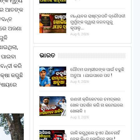
୍କ ମୃତ୍ୟୁ
ଳରେ ଆତଙ୍କ
ମାନ୍ୟବର ରାଷ୍ଟ୍ରପତି ଦ୍ରୌପଦୀ
ତଦନ୍ତ
ମୁର୍ମୁଙ୍କ ଦ୍ୱାରା ଜଗଦଗୁରୁ
ମୟରେ ଅଜଣା
କୃପାଳୁ…
Aug 6, 2026
ୁଳି
ଯାଇଥିଲା,
ଭାରତ
ା ପାଇବା
ବନ୍ଦୀ କରି
ଗୌତମ ଗମ୍ଭୀରଙ୍କ ପାଇଁ ବଢୁଛି
କ୍ଷା କରୁଛି
ଅଡୁଆ । ଯାଇପାରେ ପଦ !
Aug 4, 2026
 ବିଷୟରେ
ରଣଜୀ କ୍ରିକେଟରେ ଚମତ୍କାର
ଖେଳ ପଦର୍ଶନ କରି ନା କମେଇଲେ
ଖେଳାଳି ।
Aug 3, 2026
ଗାଳି କରୁଥିଲେ ହୁଏତ ଯିବେନାହିଁ
ଜେଲ୍ କିନ୍ତୁ ଭୋଗିବେ ସଜା !