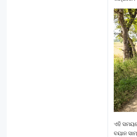
ଏହି ସମୟରେ
ବୟାନ ସାମ୍