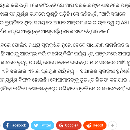
ୟାର କରିଛନ୍ତି। ସେ କହିଛନ୍ତି ଯେ ଆପ ସରକାରଙ୍କ ଶାସନରେ ପଞ୍
ା ସମ୍ପୂର୍ଣ୍ଣ ଭାବରେ ଭୁଶୁଡ଼ି ପଡ଼ିଛି। ସେ କହିଛନ୍ତି, “ଆଜି ସକାଳେ
 ଡ୍ୟୁଟିରେ ଥିବା ସମୟରେ ଅଜ୍ଞାତ ଆକ୍ରମଣକାରୀଙ୍କ ଦ୍ୱାରା ASI
ନିର୍ମମ ହତ୍ୟା ଅତ୍ୟନ୍ତ ଆଶ୍ଚର୍ଯ୍ୟଜନକ ଏବଂ ଚିନ୍ତାଜନକ।”
ାବରେ ପୋଲିସ ମଧ୍ୟ ସୁରକ୍ଷିତ ନୁହେଁ, ତେବେ ସାଧାରଣ ନାଗରିକଙ୍କ
ିଂସାଠାରୁ ଆରମ୍ଭ କରି ଟାର୍ଗେଟ୍ କିଲିଂ ପର୍ଯ୍ୟନ୍ତ, ପଞ୍ଜାବରେ ଅପର
 ଭାବରେ ବୃଦ୍ଧି ପାଉଛି, ଯେତେବେଳେ ଭଗବନ୍ତ ମାନ ସରକାର ଆଖି ବୁ
 ଏହି ସରକାର ଏହାର ପ୍ରମୁଖ ଦାୟିତ୍ୱ – ସାଧାରଣ ସୁରକ୍ଷା ସୁନିଶ୍ଚ
ମ୍ପୂର୍ଣ୍ଣ ବିଫଳ ହୋଇଛି। ଦୋଷୀମାନଙ୍କୁ ତୁରନ୍ତ ଗିରଫ କରାଯାଇ 
ରାଯିବା ଉଚିତ। ଶୋକସନ୍ତପ୍ତ ପରିବାର ପ୍ରତି ମୋର ସମବେଦନା,” ଭା
Facebook
Twitter
Google+
ReddIt