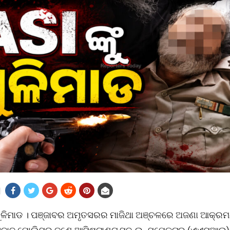
 ଗୁଳିମାଡ । ପଞ୍ଜାବର ଅମୃତସରର ମାଜିଥା ଅଞ୍ଚଳରେ ଅଜଣା ଆକ୍ର