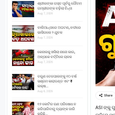
ଶ୍ରୀଲଙ୍କା ଗସ୍ତ ପୂର୍ବରୁ ଗୌତମ
ଗମ୍ଭୀରଙ୍କ ବଢ଼ିଲା ଚିନ୍ତା
Aug 7, 2026
ବାଲିଆନ୍ତାରେ ଅଘଟଣ, ନଦୀରେ
ଭାସିଗଲେ ୨ ଯୁବକ
Aug 7, 2026
କେନାଲକୁ ଖସିଲା ନାନୋ କାର,
ଅଳ୍ପକେ ବର୍ତ୍ତିଲେ ଚାଳକ
Aug 7, 2026
ତରୁଣ ତେଜପାଲଙ୍କୁ ୧୦ ବର୍ଷ
ସଶ୍ରମ କାରାଦଣ୍ଡ ଏବଂ ₹୫
ଲକ୍ଷ…
Aug 6, 2026
Share
୧୬ କୋଟିର ଋଣ ପରିଷୋଧ ନ
ASI ଙ୍କୁ
କରିପାରିବାରୁ ବ୍ୟାଙ୍କ ଜାରି
କରିଛି…