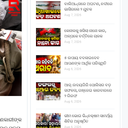
ବାଲିଆନ୍ତାରେ ଅଘଟଣ, ନଦୀରେ
ଭାସିଗଲେ ୨ ଯୁବକ
Aug 7, 2026
କେନାଲକୁ ଖସିଲା ନାନୋ କାର,
ଅଳ୍ପକେ ବର୍ତ୍ତିଲେ ଚାଳକ
Aug 7, 2026
୫ ଉପାୟ ବଦଳାଇଦେବ
ଆପଣଙ୍କ ଆର୍ଥିକ ପରିସ୍ଥିତି
Aug 6, 2026
ଆର୍.ଉଦୟଗିରି ପୋଲିସର ବଡ଼
ସଫଳତା, ଗଞ୍ଜେଇ କାରବାରରେ
୨ ଗିରଫ
Aug 6, 2026
ଭୀମ ଭୋଇ ଭିନ୍ନକ୍ଷମ ସାମର୍ଥ୍ୟ
ମଣକାରୀଙ୍କ
ଶିବିର ଅନୁଷ୍ଠିତ
Aug 6, 2026