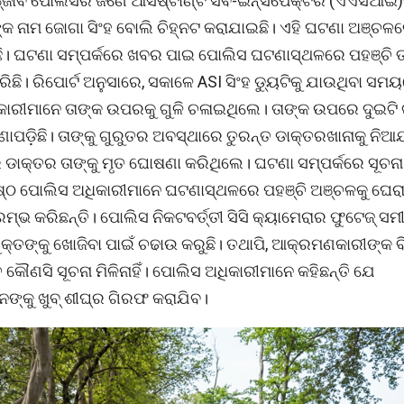
ଞ୍ଜାବ ପୋଲିସର ଜଣେ ଆସିଷ୍ଟାଣ୍ଟ ସବ-ଇନ୍ସପେକ୍ଟର (ଏଏସଆଇ)ଙ
ଙ୍କ ନାମ ଜୋଗା ସିଂହ ବୋଲି ଚିହ୍ନଟ କରାଯାଇଛି। ଏହି ଘଟଣା ଅଞ୍ଚ
ରିଛି। ଘଟଣା ସମ୍ପର୍କରେ ଖବର ପାଇ ପୋଲିସ ଘଟଣାସ୍ଥଳରେ ପହଞ୍ଚି 
ଛି। ରିପୋର୍ଟ ଅନୁସାରେ, ସକାଳେ ASI ସିଂହ ଡ୍ୟୁଟିକୁ ଯାଉଥିବା ସ
ରୀମାନେ ତାଙ୍କ ଉପରକୁ ଗୁଳି ଚଳାଇଥିଲେ। ତାଙ୍କ ଉପରେ ଦୁଇଟି ଗ
ଜଣାପଡ଼ିଛି। ତାଙ୍କୁ ଗୁରୁତର ଅବସ୍ଥାରେ ତୁରନ୍ତ ଡାକ୍ତରଖାନାକୁ ନିଆ
 ଡାକ୍ତର ତାଙ୍କୁ ମୃତ ଘୋଷଣା କରିଥିଲେ।
ଘଟଣା ସମ୍ପର୍କରେ ସୂଚନ
ିଷ୍ଠ ପୋଲିସ ଅଧିକାରୀମାନେ ଘଟଣାସ୍ଥଳରେ ପହଞ୍ଚି ଅଞ୍ଚଳକୁ ଘେରା
୍ଭ କରିଛନ୍ତି। ପୋଲିସ ନିକଟବର୍ତ୍ତୀ ସିସି କ୍ୟାମେରାର ଫୁଟେଜ୍ ସମୀ
ୁକ୍ତଙ୍କୁ ଖୋଜିବା ପାଇଁ ଚଢାଉ କରୁଛି। ତଥାପି, ଆକ୍ରମଣକାରୀଙ୍କ
ତ କୌଣସି ସୂଚନା ମିଳିନାହିଁ। ପୋଲିସ ଅଧିକାରୀମାନେ କହିଛନ୍ତି ଯେ
ଙ୍କୁ ଖୁବ୍ ଶୀଘ୍ର ଗିରଫ କରାଯିବ।