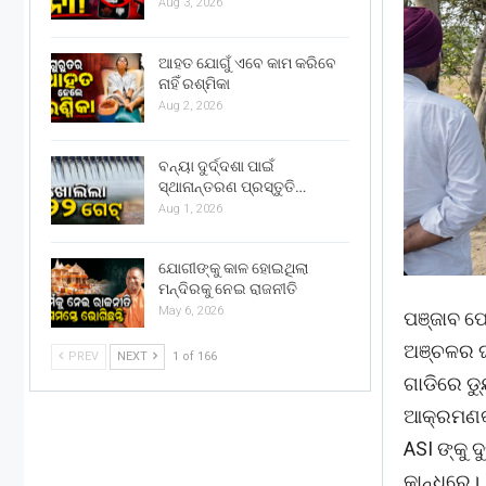
Aug 3, 2026
ଆହତ ଯୋଗୁଁ ଏବେ କାମ କରିବେ
ନାହିଁ ରଶ୍ମିକା
Aug 2, 2026
ବନ୍ୟା ଦୁର୍ଦ୍ଦଶା ପାଇଁ
ସ୍ଥାନାନ୍ତରଣ ପ୍ରସ୍ତୁତି…
Aug 1, 2026
ଯୋଗୀଙ୍କୁ କାଳ ହୋଇଥିଲା
ମନ୍ଦିରକୁ ନେଇ ରାଜନୀତି
May 6, 2026
ପଞ୍ଜାବ ପୋ
ଅଞ୍ଚଳର ଘନ
PREV
NEXT
1 of 166
ଗାଡିରେ ଡ
ଆକ୍ରମଣକା
ASI ଙ୍କୁ ଦ
କାନ୍ଧରେ।