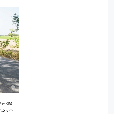
ଙ୍କ ଏକ
ିଆରେ ଏକ