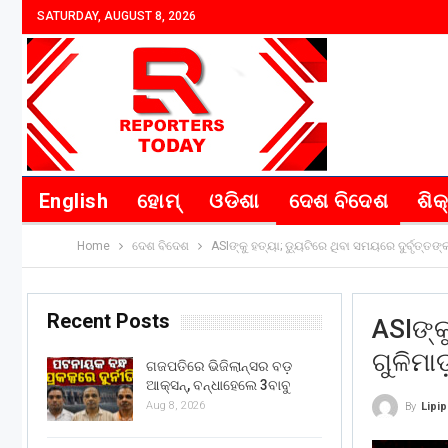
SATURDAY, AUGUST 8, 2026
English
ହୋମ୍
ଓଡିଶା
ଦେଶ ବିଦେଶ
ଶିକ
Home
ଦେଶ ବିଦେଶ
ASIଙ୍କୁ ହତ୍ୟା; ଡ୍ୟୁଟିରେ ଥିବା ସମୟରେ ଦୁର୍ବୃତ୍ତଙ୍କ
Recent Posts
ASIଙ୍କ
ଗୁଳିମାଡ
ଗଜପତିରେ ଭିଜିଲାନ୍ସର ବଡ଼
ଆକ୍ସନ୍, ବନ୍ଧାହେଲେ 3ବାବୁ
Aug 8, 2026
By
Lipi