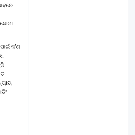
ଜାବରେ
 ଜୋଗା
 ପାଇଁ କ’ଣ
ାଧ
ଜି
ିତ
ନ୍ୟାୟ
ଡିଂ