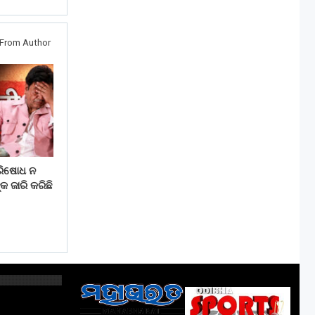
From Author
ରିଷୋଧ ନ
୍କ ଜାରି କରିଛି