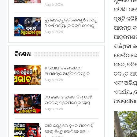
ଗୁଳିରେ ପ
Aug 6, 2026
ଘଟିଛି। ତା
ସୃଷ୍ଟି କ
ବୁମରାହଙ୍କୁ କ୍ରିକେଟରୁ 6 ମାସରୁ
1 ବର୍ଷ ପର୍ଯ୍ୟନ୍ତ ବିରତି ନେବାକୁ…
ଆରମ୍ଭ କରି
Aug 6, 2026
ଆକ୍ରମଣକା
ବାଜିଥିବା 
ବିଶେଷ
ଯେଉଁଠାରେ
ପରେ
, ବର
୫ ଉପାୟ ବଦଳାଇଦେବ
ତଦନ୍ତ ଆରମ
ଆପଣଙ୍କ ଆର୍ଥିକ ପରିସ୍ଥିତି
Aug 6, 2026
ଏବଂ ଅଭିଯ
ଏପର୍ଯ୍ୟନ୍
୨୦ ହଜାର ଟଙ୍କାର ବିଲ୍ ଦେଖି
ଅପରାଧୀମାନ
ଉଡିଗଲା ପ୍ରେମିକଙ୍କ ହୋସ୍
Aug 3, 2026
ଗାଳି କରୁଥିଲେ ହୁଏତ ଯିବେନାହିଁ
ଜେଲ୍ କିନ୍ତୁ ଭୋଗିବେ ସଜା !