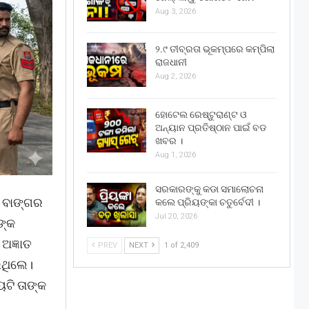
Aug 3, 2026
୨.୯ ତୀବ୍ରତା ଭୂକମ୍ପରେ କମ୍ପିଲା
ରାଜଧାନୀ
Aug 2, 2026
ହୋଟେଲ ରେଷ୍ଟୁରାଣ୍ଟ ଓ
ଅନ୍ୟାନ ପ୍ରତିଷ୍ଠାନ ପାଇଁ ବଡ
ଖବର ।
Aug 1, 2026
ସରକାରଙ୍କୁ କଡା ସମାଲୋଚନା
ର ବାଙ୍ଗର
କଲେ ପ୍ରିୟଙ୍କା ଚତୁର୍ବେଦୀ ।
Jul 20, 2026
ଙ୍କ
ଅଜ୍ଞାତ
PREV
NEXT
1 of 2,409
ଇଥିଲେ।
୍ୟଟି ତାଙ୍କ