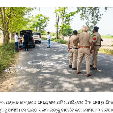
, ପଞ୍ଜାବ କଂଗ୍ରେସ ରାଜ୍ୟ ସଭାପତି ଅମରିନ୍ଦର ସିଂହ ରାଜା ୱାରିଂ
ନାକୁ ଆସିଛି। ସେ ରାଜ୍ୟ ସରକାରଙ୍କୁ ଟାର୍ଗେଟ କରି ସୋସିଆଲ ମିଡ