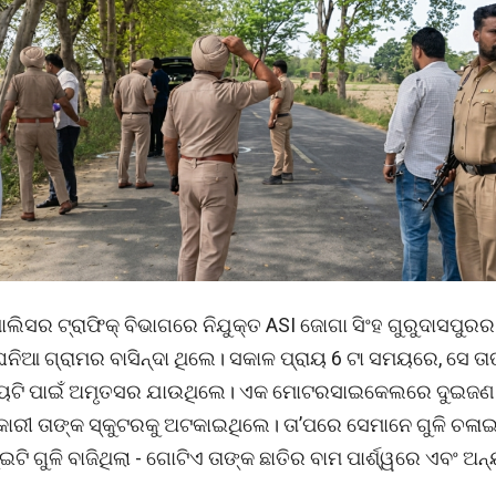
ଲିସର ଟ୍ରାଫିକ୍ ବିଭାଗରେ ନିଯୁକ୍ତ ASI ଜୋଗା ସିଂହ ଗୁରୁଦାସପୁର
ିଆ ଗ୍ରାମର ବାସିନ୍ଦା ଥିଲେ। ସକାଳ ପ୍ରାୟ 6 ଟା ସମୟରେ, ସେ ତା
୍ୟୁଟି ପାଇଁ ଅମୃତସର ଯାଉଥିଲେ। ଏକ ମୋଟରସାଇକେଲରେ ଦୁଇଜଣ 
ରୀ ତାଙ୍କ ସ୍କୁଟରକୁ ଅଟକାଇଥିଲେ। ତା’ପରେ ସେମାନେ ଗୁଳି ଚଳା
ୁଇଟି ଗୁଳି ବାଜିଥିଲା ​​- ଗୋଟିଏ ତାଙ୍କ ଛାତିର ବାମ ପାର୍ଶ୍ୱରେ ଏବଂ ଅନ