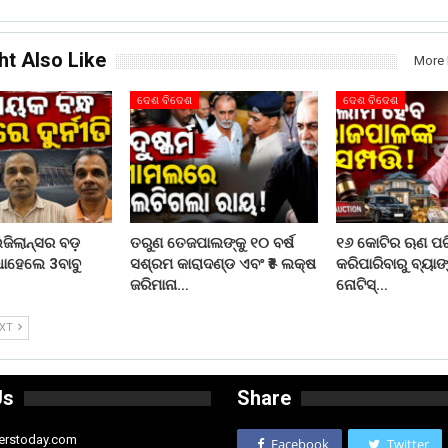
ht Also Like
More 
ଦେଶ ବିଦେଶ
ଦେଶ ବିଦେଶ
ଜିଲାନ୍ସର ବଡ଼
ତରୁଣ ତେଜପାଲଙ୍କୁ ୧୦ ବର୍ଷ
୧୬ କୋଟିର ଋଣ ପ
ଧାହେଲେ 3ବାବୁ
ସଶ୍ରମ କାରାଦଣ୍ଡ ଏବଂ ₹୫ ଲକ୍ଷ
କରିପାରିବାରୁ ବ୍ୟାଙ
ଜରିମାନା…
ନୋଟିସ୍…
EXT
Us
Share
erstoday.com
Facebook
Twitter