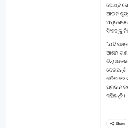
ପୋଷ୍ଟ ସେ
ଆଇନ ଶୃଙ୍ଖଳ
ଅମୃତସରରେ
ସିଂହଙ୍କୁ 
“ଯଦି ପଞ୍ଜ
ଆଶା? ଗଣ ହ
ଚିନ୍ତାଜନକ
ଦେଉଛନ୍ତି।
କରିବାରେ ସ
ପ୍ରଦାନ କ
କହିଛନ୍ତି।
Share