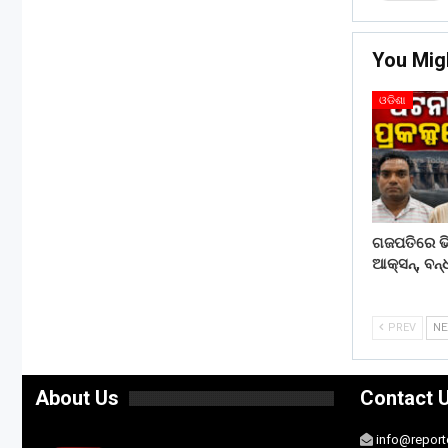
You Mig
ଓଡିଶା
ଗଜପତିରେ ଭି
ଆକ୍ସନ୍, ବନ୍
PREV
N
About Us
Contact 
info@report