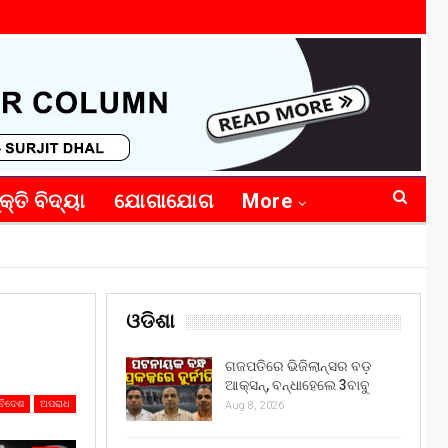
କ୍ତି ବିଦ୍ୟା
ଯୋଗାଯୋଗ
More
ଓଡିଶା
ଗଜପତିରେ ଭିଜିଲାନ୍ସର ବଡ଼
ଆକ୍ସନ୍, ବନ୍ଧାହେଲେ 3ବାବୁ
ବିଦେଶ
ଅପରାଧ
Aug 8, 2026