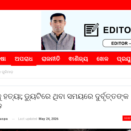
୍ଷା
ଅପରାଧ
ରାଜନୀତି
ଵାଣିଜ୍ୟ
ଖେଳ
ପ୍ରଯୁ
 ଗୁଳିମାଡ଼
ୁ ହତ୍ୟା; ଡ୍ୟୁଟିରେ ଥିବା ସମୟରେ ଦୁର୍ବୃତ୍ତଙ୍କ
଼
ଦେଶ 
Last updated
May 24, 2026
puspa