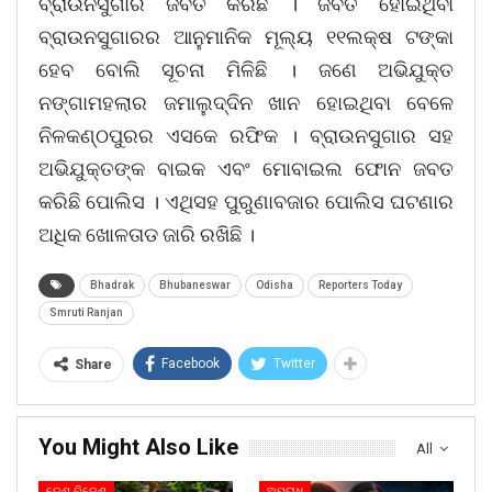
ବ୍ରାଉନସୁଗାର ଜବତ କରିଛି । ଜବତ ହୋଇଥିବା
ବ୍ରାଉନସୁଗାରର ଆନୁମାନିକ ମୂଲ୍ୟ ୧୧ଲକ୍ଷ ଟଙ୍କା
ହେବ ବୋଲି ସୂଚନା ମିଳିଛି । ଜଣେ ଅଭିଯୁକ୍ତ
ନଙ୍ଗାମହଲାର ଜମାଲୁଦ୍ଦିନ ଖାନ ହୋଇଥିବା ବେଳେ
ନିଳକଣ୍ଠପୁରର ଏସକେ ରଫିକ । ବ୍ରାଉନସୁଗାର ସହ
ଅଭିଯୁକ୍ତଙ୍କ ବାଇକ ଏବଂ ମୋବାଇଲ ଫୋନ ଜବତ
କରିଛି ପୋଲିସ । ଏଥିସହ ପୁରୁଣାବଜାର ପୋଲିସ ଘଟଣାର
ଅଧିକ ଖୋଳତାଡ ଜାରି ରଖିଛି ।
Bhadrak
Bhubaneswar
Odisha
Reporters Today
Smruti Ranjan
Facebook
Twitter
Share
You Might Also Like
All
ଦେଶ ବିଦେଶ
ଅପରାଧ