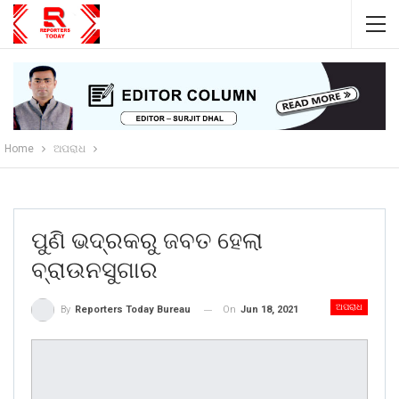
Home
ଅପରାଧ
ପୁଣି ଭଦ୍ରକରୁ ଜବତ ହେଲା
ବ୍ରାଉନସୁଗାର
ଅପରାଧ
On
Jun 18, 2021
By
Reporters Today Bureau