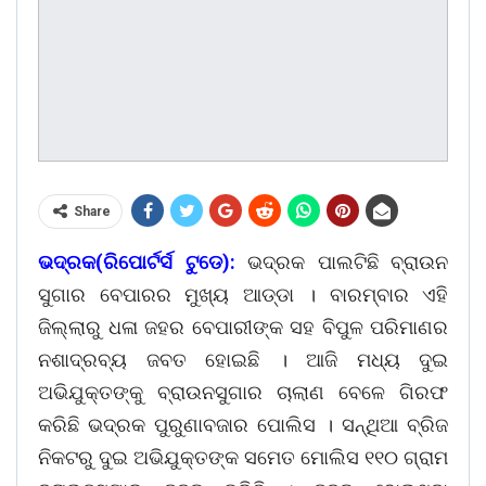
Share
ଭଦ୍ରକ(ରିପୋର୍ଟର୍ସ ଟୁଡେ):
ଭଦ୍ରକ ପାଲଟିଛି ବ୍ରାଉନ
ସୁଗାର ବେପାରର ମୁଖ୍ୟ ଆଡ୍ଡା । ବାରମ୍ବାର ଏହି
ଜିଲ୍ଲାରୁ ଧଳା ଜହର ବେପାରୀଙ୍କ ସହ ବିପୁଳ ପରିମାଣର
ନଶାଦ୍ରବ୍ୟ ଜବତ ହୋଇଛି । ଆଜି ମଧ୍ୟ ଦୁଇ
ଅଭିଯୁକ୍ତଙ୍କୁ ବ୍ରାଉନସୁଗାର ଚାଲାଣ ବେଳେ ଗିରଫ
କରିଛି ଭଦ୍ରକ ପୁରୁଣାବଜାର ପୋଲିସ । ସନ୍ଥିଆ ବ୍ରିଜ
ନିକଟରୁ ଦୁଇ ଅଭିଯୁକ୍ତଙ୍କ ସମେତ ମୋଲିସ ୧୧୦ ଗ୍ରାମ