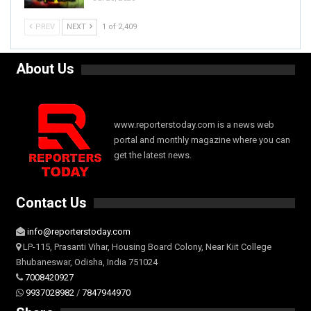
PREV
NEXT
1 of 2,409
About Us
www.reporterstoday.com is a news web
portal and monthly magazine where you can
get the latest news.
Contact Us
info@reporterstoday.com
LP-115, Prasanti Vihar, Housing Board Colony, Near Kiit College
Bhubaneswar, Odisha, India 751024
7008420927
9937028982
/
7847944970