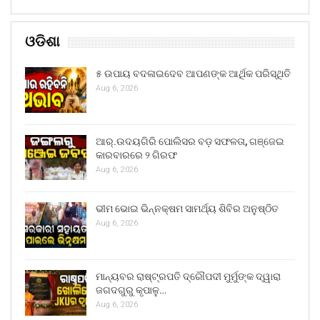
ଓଡିଶା
୫ ଉପାୟ ବଦଳାଇଦେବ ଆପଣଙ୍କ ଆର୍ଥିକ ପରିସ୍ଥିତି
Aug 6, 2026
ଆର୍.ଉଦୟଗିରି ପୋଲିସର ବଡ଼ ସଫଳତା, ଗଞ୍ଜେଇ
କାରବାରରେ ୨ ଗିରଫ
Aug 6, 2026
ଭୀମ ଭୋଇ ଭିନ୍ନକ୍ଷମ ସାମର୍ଥ୍ୟ ଶିବିର ଅନୁଷ୍ଠିତ
Aug 6, 2026
ମାନ୍ୟବର ରାଷ୍ଟ୍ରପତି ଦ୍ରୌପଦୀ ମୁର୍ମୁଙ୍କ ଦ୍ୱାରା
ଜଗଦଗୁରୁ କୃପାଳୁ…
Aug 6, 2026