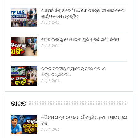
ଗଜପତି ଜିଲ୍ଲାରେ ‘TEJAS’ ଉଦ୍ୟୋଗୀ ସଚେତନତା
କାର୍ଯ୍ୟକ୍ରମ ଅନୁଷ୍ଠିତ
Aug 5, 2026
ମୋବାଇଲ ରୁ ମୋବାଇଲ ଘୁରି ବୁଲୁଛି ରାଗିଂ ଭିଡିଓ
Aug 5, 2026
ଜିଲ୍ଲା ସ୍ତରୀୟ ପ୍ୟାରେଡ୍ ପରେ ବିଭିନ୍ନ
ଶିକ୍ଷାନୁଷ୍ଠାନର…
Aug 5, 2026
ଭାରତ
ଗୌତମ ଗମ୍ଭୀରଙ୍କ ପାଇଁ ବଢୁଛି ଅଡୁଆ । ଯାଇପାରେ
ପଦ !
Aug 4, 2026