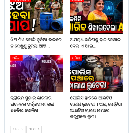
ଝିଅ ଟିଏ ବୋଲି ଦୁନିଆ ଭଲରେ
ଅପରାଧ କରିବାକୁ ବାଟ ଦେଖାଇ
ନ ଦେଖୁଣୁ ବୁଜିଲା ଆଖି…
ଦେଲା ଏ ଆଇ…
ଓଡିଶା
ଓଡିଶା
ବ୍ରାଉନ ସୁଗାର କାରବାର
ପୋଲିସ ହାତରେ ଆରଟିଓ
ରାକେଟର ପର୍ଦ୍ଦାଫାଶ କଲା
ଚାଲାଣ ଲୁଟେରା । ଅଲ୍ ଇଣ୍ଡିଆ
ବଡବିଲ ପୋଲିସ
ଆରଟିଓ ଚାଲାଣ ନାମରେ
କରୁଥିଲେ ଲୁଟ।
PREV
NEXT