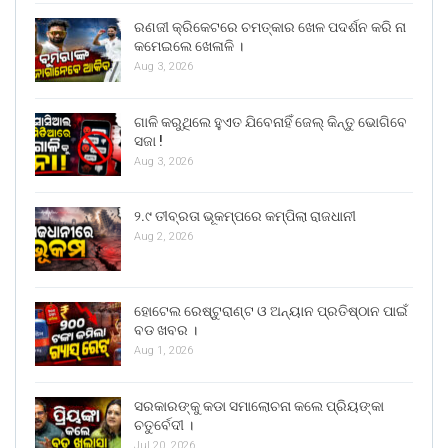
ରଣଜୀ କ୍ରିକେଟରେ ଚମତ୍କାର ଖେଳ ପଦର୍ଶନ କରି ନା
କମେଇଲେ ଖେଳାଳି ।
Aug 3, 2026
ଗାଳି କରୁଥିଲେ ହୁଏତ ଯିବେନାହିଁ ଜେଲ୍ କିନ୍ତୁ ଭୋଗିବେ
ସଜା !
Aug 3, 2026
୨.୯ ତୀବ୍ରତା ଭୂକମ୍ପରେ କମ୍ପିଲା ରାଜଧାନୀ
Aug 2, 2026
ହୋଟେଲ ରେଷ୍ଟୁରାଣ୍ଟ ଓ ଅନ୍ୟାନ ପ୍ରତିଷ୍ଠାନ ପାଇଁ
ବଡ ଖବର ।
Aug 1, 2026
ସରକାରଙ୍କୁ କଡା ସମାଲୋଚନା କଲେ ପ୍ରିୟଙ୍କା
ଚତୁର୍ବେଦୀ ।
Jul 20, 2026