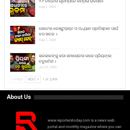
୨.୯ ତୀବ୍ରତା ଭୂକମ୍ପରେ କମ୍ପିଲା ରାଜଧାନୀ
Aug 2, 2026
ହୋଟେଲ ରେଷ୍ଟୁରାଣ୍ଟ ଓ ଅନ୍ୟାନ ପ୍ରତିଷ୍ଠାନ ପାଇଁ
ବଡ ଖବର ।
Aug 1, 2026
ସରକାରଙ୍କୁ କଡା ସମାଲୋଚନା କଲେ ପ୍ରିୟଙ୍କା
ଚତୁର୍ବେଦୀ ।
Jul 20, 2026
PREV
NEXT
1 of 2,409
About Us
www.reporterstoday.com is a news web
portal and monthly magazine where you can