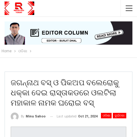
Home
ଓଡିଶା
ଜଗନ୍ନାଥ ବସ୍ ଓ ପିକଅପ ବଲେରୋକୁ
ଧକ୍କା ଦେଇ ରାସ୍ତାକଡରେ ଓଲଟିଲା
ମହାକାଳ ନାମକ ଘରୋଇ ବସ୍
ଓଡିଶା
ଦୁର୍ଘଟଣା
Last updated
Oct 21, 2024
By
Minu Sahoo