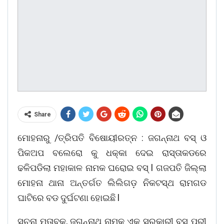
Share
ମୋହନାରୁ /ତ୍ରିପତି ବିଷୋୟୀରତ୍ନ : ଜଗନ୍ନାଥ ବସ୍ ଓ
ପିକଅପ ବଲେରୋ କୁ ଧକ୍କା ଦେଇ ରାସ୍ତାକଡରେ
ଢଳିପଡିଲା ମହାକାଳ ନାମକ ଘରୋଇ ବସ୍ l ଗଜପତି ଜିଲ୍ଲା
ମୋହନା ଥାନା ଅନ୍ତର୍ଗତ ଲିଲିଗଡ଼ ନିକଟସ୍ଥ ରାମଗଡ
ଘାଟିରେ ବଡ ଦୁର୍ଘଟଣା ହୋଇଛି l
ସୂଚନା ମୁତାବକ, ଜଗନ୍ନାଥ ନାମକ ଏକ ସରକାରୀ ବସ ପୁରୀ