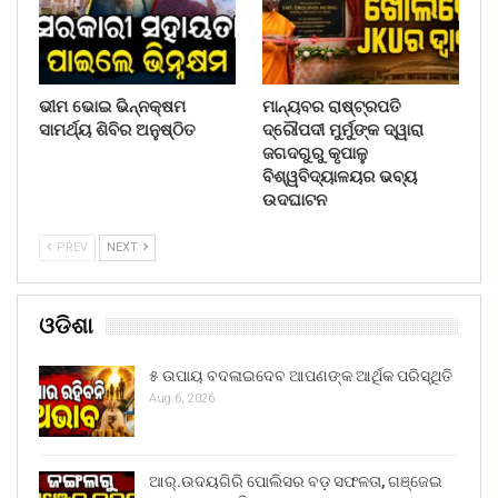
ଭୀମ ଭୋଇ ଭିନ୍ନକ୍ଷମ
ମାନ୍ୟବର ରାଷ୍ଟ୍ରପତି
ସାମର୍ଥ୍ୟ ଶିବିର ଅନୁଷ୍ଠିତ
ଦ୍ରୌପଦୀ ମୁର୍ମୁଙ୍କ ଦ୍ୱାରା
ଜଗଦଗୁରୁ କୃପାଳୁ
ବିଶ୍ୱବିଦ୍ୟାଳୟର ଭବ୍ୟ
ଉଦଘାଟନ
PREV
NEXT
ଓଡିଶା
୫ ଉପାୟ ବଦଳାଇଦେବ ଆପଣଙ୍କ ଆର୍ଥିକ ପରିସ୍ଥିତି
Aug 6, 2026
ଆର୍.ଉଦୟଗିରି ପୋଲିସର ବଡ଼ ସଫଳତା, ଗଞ୍ଜେଇ