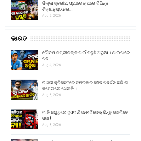
ଜିଲ୍ଲା ସ୍ତରୀୟ ପ୍ୟାରେଡ୍ ପରେ ବିଭିନ୍ନ
ଶିକ୍ଷାନୁଷ୍ଠାନର…
Aug 5, 2026
ଭାରତ
ଗୌତମ ଗମ୍ଭୀରଙ୍କ ପାଇଁ ବଢୁଛି ଅଡୁଆ । ଯାଇପାରେ
ପଦ !
Aug 4, 2026
ରଣଜୀ କ୍ରିକେଟରେ ଚମତ୍କାର ଖେଳ ପଦର୍ଶନ କରି ନା
କମେଇଲେ ଖେଳାଳି ।
Aug 3, 2026
ଗାଳି କରୁଥିଲେ ହୁଏତ ଯିବେନାହିଁ ଜେଲ୍ କିନ୍ତୁ ଭୋଗିବେ
ସଜା !
Aug 3, 2026