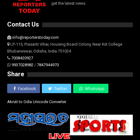
get the latest news.
Contact Us
info@reporterstoday.com
LP-115, Prasanti Vihar, Housing Board Colony, Near Kiit College
Bhubaneswar, Odisha, India 751024
7008420927
9937028982
/
7847944970
Share
Facebook
Twitter
WhatsApp
Akruti to Odia Unicode Converter