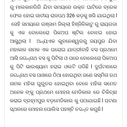
ରୁ ମାଲକାନଗିରି ଯିବା ସମୟରେ ଉକ୍ତ ଘାଟିରେ ବ୍ରେକ
ଫେଲ ହୋଇ ଜାତୀୟ ରାଜପଥ 326 କଡ଼କୁ ଖସି ଯାଇଥିଲା l
ସେହି ସମୟରେ ଗଞ୍ଜାମ ଜିଲ୍ଲା ହିଞ୍ଜିଳିକାଟୁ ରୁ ରାୟଗଡା
କୁ ଏକ ବୋଲେରୋ ପିକଅପ ଷ୍ଟିଲ ବୋଝଇ ହୋଇ
ଆସୁଥିଲା l ଅନ୍ୟଏକ ଭୁବନେଶ୍ୱରରୁ ଜୟପୁର ଯିବା
ମହାକାଳ ନାମକ ଏକ ଘରୋଇ ଯାତ୍ରୀବାହି ବସ ପ୍ରଥମେ
ଆସି ଜଗନ୍ନାଥ ବସ କୁ ପିଟିଲା ଓ ପରେ ବୋଲେରୋ ପିକଅପ
କୁ ପିଟି ଭାରଶ୍ୟାମ ହରାଇ ଓଲଟି ପଡିଛି l ଦୁର୍ଘଟଣାରେ
ଜଗନ୍ନାଥ ବସ ପାଖରେ ଠିଆ ହୋଇଥିବା ଜଣେ ସସ୍ମିତା ରଥ
ନାମକ ମହିଳା ଗୁରୁତର ହୋଇଥିବା ବେଳେ ମହିଳା ସମେତ
ଅନେକ ଙ୍କୁ ପ୍ରଥମେ ମୋହନା ମେଡିକାଲ ରେ ଚିକିଚ୍ଛା
କରାଇ ବ୍ରହ୍ମପୁର ବଡ଼ମେଡିକାଲ କୁ ପଠାଯାଇଛି l ଘଟଣା
ସ୍ଥଳରେ ମୋହନା ପୋଲିସ ପହଞ୍ଚି ତଦନ୍ତ କରୁଛି l