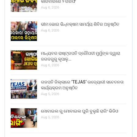
କାରବାରରେ ୨ ଗିରଫ
Aug 6, 2026
ଭୀମ ଭୋଇ ଭିନ୍ନକ୍ଷମ ସାମର୍ଥ୍ୟ ଶିବିର ଅନୁଷ୍ଠିତ
Aug 6, 2026
ମାନ୍ୟବର ରାଷ୍ଟ୍ରପତି ଦ୍ରୌପଦୀ ମୁର୍ମୁଙ୍କ ଦ୍ୱାରା
ଜଗଦଗୁରୁ କୃପାଳୁ…
Aug 6, 2026
ଗଜପତି ଜିଲ୍ଲାରେ ‘TEJAS’ ଉଦ୍ୟୋଗୀ ସଚେତନତା
କାର୍ଯ୍ୟକ୍ରମ ଅନୁଷ୍ଠିତ
Aug 5, 2026
ମୋବାଇଲ ରୁ ମୋବାଇଲ ଘୁରି ବୁଲୁଛି ରାଗିଂ ଭିଡିଓ
Aug 5, 2026