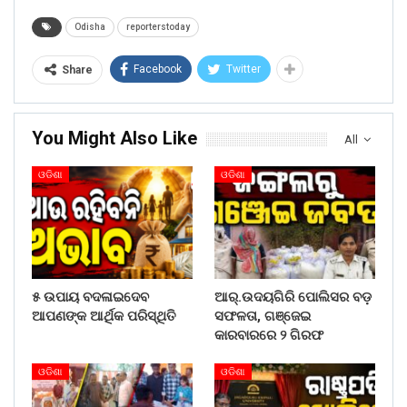
Odisha
reporterstoday
Facebook
Twitter
Share
You Might Also Like
All
ଓଡିଶା
ଓଡିଶା
୫ ଉପାୟ ବଦଳାଇଦେବ
ଆର୍.ଉଦୟଗିରି ପୋଲିସର ବଡ଼
ଆପଣଙ୍କ ଆର୍ଥିକ ପରିସ୍ଥିତି
ସଫଳତା, ଗଞ୍ଜେଇ
କାରବାରରେ ୨ ଗିରଫ
ଓଡିଶା
ଓଡିଶା