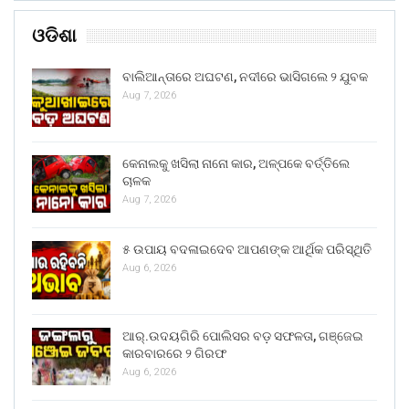
ଓଡିଶା
ବାଲିଆନ୍ତାରେ ଅଘଟଣ, ନଦୀରେ ଭାସିଗଲେ ୨ ଯୁବକ
Aug 7, 2026
କେନାଲକୁ ଖସିଲା ନାନୋ କାର, ଅଳ୍ପକେ ବର୍ତ୍ତିଲେ
ଚାଳକ
Aug 7, 2026
୫ ଉପାୟ ବଦଳାଇଦେବ ଆପଣଙ୍କ ଆର୍ଥିକ ପରିସ୍ଥିତି
Aug 6, 2026
ଆର୍.ଉଦୟଗିରି ପୋଲିସର ବଡ଼ ସଫଳତା, ଗଞ୍ଜେଇ
କାରବାରରେ ୨ ଗିରଫ
Aug 6, 2026