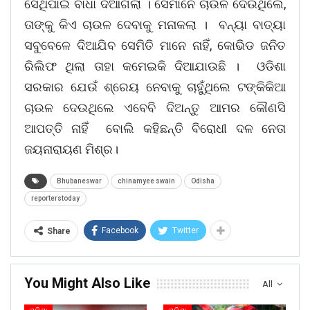
ସେଥିପାଇଁ ବାଧା ଦିଆଗଲା । ସେମାନେ ଚାଉଳ ଦେଉଥିଲେ,
ତାଙ୍କୁ କିଏ ଚାଉଳ ଦେବାକୁ ମନାକଲା । ବନ୍ୟା ବାତ୍ୟା
ସବୁବେଳେ ଦିଆଯିବ ସେମିତି ମାନେ ନାହିଁ, କୋଭିଡ ଜନିତ
ରିଲିଫ ଥିଲା ତାହା କମେଇକି ଦିଆଯାଉଛି । ଓଡିଶା
ସରକାର ଯେଉଁ ଶ୍ରେୟ ନେବାକୁ ଚାହୁଁଥିଲେ ଟଙ୍କିକିଆ
ଚାଉଳ ଦେଉଥିଲେ ଏବେବି ଦିଅନ୍ତୁ ଆମର କୌଣସି
ଆପତ୍ତି ନାହିଁ ବୋଲି କହିଛନ୍ତି ବିରୋଧୀ ଦଳ ନେତା
ଜୟନାରାୟଣ ମିଶ୍ର।
Bhubaneswar
chinamyee swain
Odisha
reporterstoday
Facebook
Twitter
Share
You Might Also Like
All