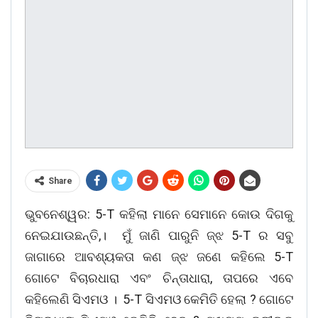
Share
ଭୁବନେଶ୍ୱର: 5-T କହିଲା ମାନେ ସେମାନେ କୋଉ ଦିଗକୁ
ନେଇଯାଉଛନ୍ତି,। ମୁଁ ଜାଣି ପାରୁନି ଜ୍ଝ 5-T ର ସବୁ
ଜାଗାରେ ଆବଶ୍ୟକତା କଣ ଜ୍ଝ ଜଣେ କହିଲେ 5-T
ଗୋଟେ ବିଚାରଧାରା ଏବଂ ଚିନ୍ତାଧାରା, ତାପରେ ଏବେ
କହିଲେଣି ସିଏମଓ । 5-T ସିଏମଓ କେମିତି ହେଲା ? ଗୋଟେ