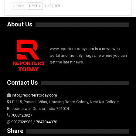
PREV
NEXT
1 of 2,409
About Us
www.reporterstoday.com is a news web
portal and monthly magazine where you can
get the latest news.
Contact Us
info@reporterstoday.com
LP-115, Prasanti Vihar, Housing Board Colony, Near Kiit College
Bhubaneswar, Odisha, India 751024
7008420927
9937028982
/
7847944970
Share