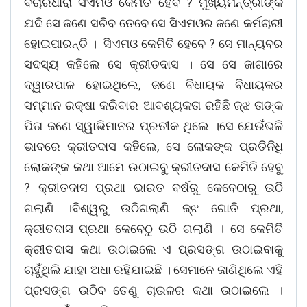
ବିଚାରଧାରା ସିଏମଓ କେମିତି ହେବ ? ମୁଖ୍ୟମନ୍ତ୍ରୀଙ୍କ
ଯଦି ସେ ଜଣେ ସଚିବ ତେବେ ସେ ସିଏମଓର ଜଣେ କର୍ମଚାରୀ
ହୋଇପାରନ୍ତି । ସିଏମଓ କେମିତି ହେବେ ? ସେ ମାନ୍ୟବର
ସଦସ୍ୟ କହିଲେ ସେ କ୍ରୀତଦାସ । ସେ ସେ ଜାଗାରେ
ଦ୍ୱାରପାଳ ହୋଇଥିଲେ, ଜଣେ ବିଧାୟକ ବିଧାୟକର
ସମ୍ମାନ ରକ୍ଷା କରିବାର ଆବଶ୍ୟକତା ରହିଛି ଜ୍ଝ ତାଙ୍କ
ପିତା ଜଣେ ସ୍ୱାଭିମାନର ପ୍ରତୀକ ଥିଲେ ।ସେ ଯେଉଁଭଳି
ଭାବରେ କ୍ରୀତଦାସ କହିଲେ, ସେ ଲୋକଙ୍କ ପ୍ରତିନିଧି
ଲୋକଙ୍କ କଥା ଆମେ ଉଠାଇବୁ କ୍ରୀତଦାସ କେମିତି ହେବୁ
? କ୍ରୀତଦାସ ପ୍ରଥା ଭାରତ ବର୍ଷରୁ କେବେଠାରୁ ଉଠି
ଗଲାଣି ।ବିଶ୍ୱରୁ ଉଠିଗଲାଣି ଜ୍ଝ ଗୋତି ପ୍ରଥା,
କ୍ରୀତଦାସ ପ୍ରଥା କେବେଠୁ ଉଠି ଗଲାଣି । ସେ କେମିତି
କ୍ରୀତଦାସ କଥା ଉଠାଇଲେ ଏ ପ୍ରସଙ୍ଗ ଉଠାଇବାକୁ
ଚାହୁଁଥିଲି ଯାହା ଅଧା ରହିଯାଇଛି । ସେମାନେ ଜାଣିଥିଲେ ଏହି
ପ୍ରସଙ୍ଗ ଉଠିବ ତେଣୁ ଚାଉଳର କଥା ଉଠାଇଲେ ।