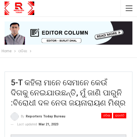
Home
ଓଡିଶା
5-T କହିଲା ମାନେ ସେମାନେ କେଉଁ
ଦିଗକୁ ନେଇଯାଉଛନ୍ତି, ମୁଁ ଜାଣି ପାରୁନି
:ବିରୋଧୀ ଦଳ ନେତା ଜୟନାରାୟଣ ମିଶ୍ର
ଓଡିଶା
ରାଜନୀତି
By
Reporters Today Bureau
Last updated
Mar 21, 2023