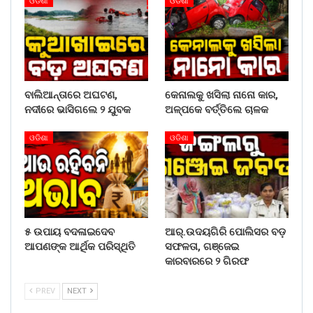
ଓଡିଶା
ଓଡିଶା
ବାଲିଆନ୍ତାରେ ଅଘଟଣ,
କେନାଲକୁ ଖସିଲା ନାନୋ କାର,
ନଦୀରେ ଭାସିଗଲେ ୨ ଯୁବକ
ଅଳ୍ପକେ ବର୍ତ୍ତିଲେ ଚାଳକ
ଓଡିଶା
ଓଡିଶା
୫ ଉପାୟ ବଦଳାଇଦେବ
ଆର୍.ଉଦୟଗିରି ପୋଲିସର ବଡ଼
ଆପଣଙ୍କ ଆର୍ଥିକ ପରିସ୍ଥିତି
ସଫଳତା, ଗଞ୍ଜେଇ
କାରବାରରେ ୨ ଗିରଫ
PREV
NEXT