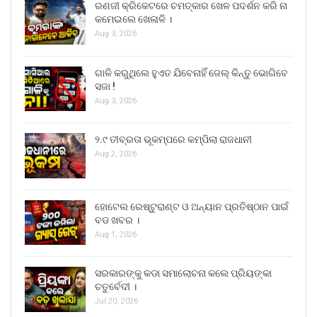
ରଣଜୀ କ୍ରିକେଟରେ ଚମତ୍କାର ଖେଳ ପଦର୍ଶନ କରି ନା
କମେଇଲେ ଖେଳାଳି ।
Aug 3, 2026
ଗାଳି କରୁଥିଲେ ହୁଏତ ଯିବେନାହିଁ ଜେଲ୍ କିନ୍ତୁ ଭୋଗିବେ
ସଜା !
Aug 3, 2026
୨.୯ ତୀବ୍ରତା ଭୂକମ୍ପରେ କମ୍ପିଲା ରାଜଧାନୀ
Aug 2, 2026
ହୋଟେଲ ରେଷ୍ଟୁରାଣ୍ଟ ଓ ଅନ୍ୟାନ ପ୍ରତିଷ୍ଠାନ ପାଇଁ
ବଡ ଖବର ।
Aug 1, 2026
ସରକାରଙ୍କୁ କଡା ସମାଲୋଚନା କଲେ ପ୍ରିୟଙ୍କା
ଚତୁର୍ବେଦୀ ।
Jul 20, 2026