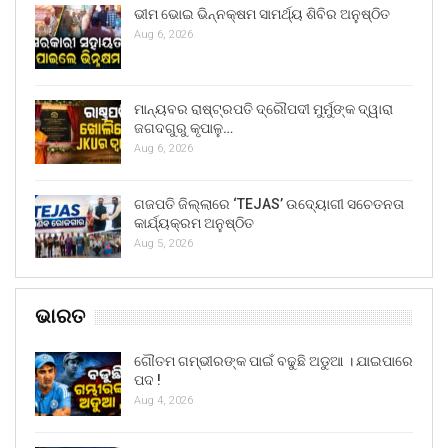
ଭୀମ ଭୋଇ ଭିନ୍ନକ୍ଷମ ସାମର୍ଥ୍ୟ ଶିବିର ଅନୁଷ୍ଠିତ
Aug 6, 2026
ମାନ୍ୟବର ରାଷ୍ଟ୍ରପତି ଦ୍ରୌପଦୀ ମୁର୍ମୁଙ୍କ ଦ୍ୱାରା
ଜଗଦଗୁରୁ କୃପାଳୁ…
Aug 6, 2026
ଗଜପତି ଜିଲ୍ଲାରେ ‘TEJAS’ ଉଦ୍ୟୋଗୀ ସଚେତନତା
କାର୍ଯ୍ୟକ୍ରମ ଅନୁଷ୍ଠିତ
Aug 5, 2026
ଭାରତ
ଗୌତମ ଗମ୍ଭୀରଙ୍କ ପାଇଁ ବଢୁଛି ଅଡୁଆ । ଯାଇପାରେ
ପଦ !
Aug 4, 2026