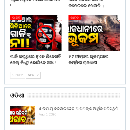
!
କମେଇଲେ ଖେଳାଳି ।
ଭାରତ
ଭାରତ
ଗାଳି କରୁଥିଲେ ହୁଏତ ଯିବେନାହିଁ
୨.୯ ତୀବ୍ରତା ଭୂକମ୍ପରେ
ଜେଲ୍ କିନ୍ତୁ ଭୋଗିବେ ସଜା !
କମ୍ପିଲା ରାଜଧାନୀ
PREV
NEXT
ଓଡିଶା
୫ ଉପାୟ ବଦଳାଇଦେବ ଆପଣଙ୍କ ଆର୍ଥିକ ପରିସ୍ଥିତି
Aug 6, 2026