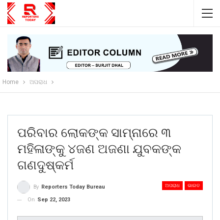
Home
ଅପରାଧ
ପରିବାର ଲୋକଙ୍କ ସାମ୍ନାରେ ୩
ମହିଳାଙ୍କୁ ୪ଜଣ ଅଜଣା ଯୁବକଙ୍କ
ଗଣଦୁଷ୍କର୍ମ
ଅପରାଧ
ଭାରତ
By
Reporters Today Bureau
On
Sep 22, 2023