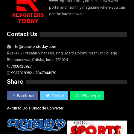
www.reporterstoday.com is a news web
portal and monthly magazine where you can
get the latest news.
Contact Us
info@reporterstoday.com
LP-115, Prasanti Vihar, Housing Board Colony, Near Kiit College
Bhubaneswar, Odisha, India 751024
7008420927
9937028982
/
7847944970
Share
Facebook
Twitter
WhatsApp
Akruti to Odia Unicode Converter