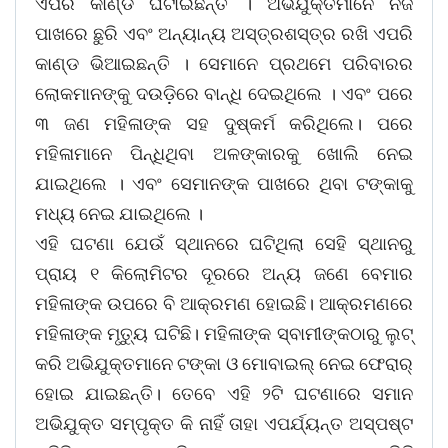
ଏପରି କାଣ୍ଡ ଘଟାଇଛନ୍ତି । ଅଭିଯୁକ୍ତମାନେ ନିଜ
ପାଖରେ ଛୁରି ଏବଂ ଅନ୍ୟାନ୍ୟ ଅସ୍ତ୍ରଶସ୍ତ୍ର ରଖି ଏପରି
କାଣ୍ଡ ଭିଆଇଛନ୍ତି । ସେମାନେ ପ୍ରଥମେ ପରିବାରର
ଲୋକମାନଙ୍କୁ ଦଉଡ଼ିରେ ବାନ୍ଧି ଦେଇଥିଲେ । ଏବଂ ପରେ
୩ ଜଣ ମହିଳାଙ୍କ ସହ ଦୁଷ୍କର୍ମ କରିଥିଲେ। ପରେ
ମହିଳାମାନେ ପିନ୍ଧିଥିବା ଅଳଙ୍କାରକୁ ଖୋଲି ନେଇ
ଯାଇଥିଲେ । ଏବଂ ସେମାନଙ୍କ ପାଖରେ ଥିବା ଟଙ୍କାକୁ
ମଧ୍ୟ ନେଇ ଯାଇଥିଲେ ।
ଏହି ଘଟଣା ଯେଉଁ ସ୍ଥାନରେ ଘଟିଥିଲା ସେହି ସ୍ଥାନରୁ
ପ୍ରାୟ ୧ କିଲୋମିଟର ଦୂରରେ ଅନ୍ୟ ଜଣେ ବେମାର
ମହିଳାଙ୍କ ଉପରେ ବି ଆକ୍ରମଣ ହୋଇଛି। ଆକ୍ରମଣରେ
ମହିଳାଙ୍କ ମୃତ୍ୟୁ ଘଟିଛି। ମହିଳାଙ୍କ ସ୍ବାମୀଙ୍କଠାରୁ ଲୁଟ୍
କରି ଅଭିଯୁକ୍ତମାନେ ଟଙ୍କା ଓ ମୋବାଇଲ୍ ନେଇ ଫେରାର୍
ହୋଇ ଯାଇଛନ୍ତି। ତେବେ ଏହି ୨ଟି ଘଟଣାରେ ସମାନ
ଅଭିଯୁକ୍ତ ସମ୍ପୃକ୍ତ କି ନାହିଁ ତାହା ଏପର୍ଯ୍ୟନ୍ତ ଅସ୍ପଷ୍ଟ