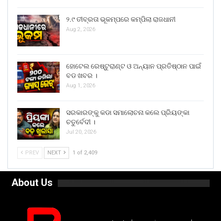
୨.୯ ତୀବ୍ରତା ଭୂକମ୍ପରେ କମ୍ପିଲା ରାଜଧାନୀ
Aug 2, 2026
ହୋଟେଲ ରେଷ୍ଟୁରାଣ୍ଟ ଓ ଅନ୍ୟାନ ପ୍ରତିଷ୍ଠାନ ପାଇଁ
ବଡ ଖବର ।
Aug 1, 2026
ସରକାରଙ୍କୁ କଡା ସମାଲୋଚନା କଲେ ପ୍ରିୟଙ୍କା
ଚତୁର୍ବେଦୀ ।
Jul 20, 2026
PREV
NEXT
1 of 2,409
About Us