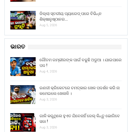
ଜିଲ୍ଲା ସ୍ତରୀୟ ପ୍ୟାରେଡ୍ ପରେ ବିଭିନ୍ନ
ଶିକ୍ଷାନୁଷ୍ଠାନର…
Aug 5, 2026
ଭାରତ
ଗୌତମ ଗମ୍ଭୀରଙ୍କ ପାଇଁ ବଢୁଛି ଅଡୁଆ । ଯାଇପାରେ
ପଦ !
Aug 4, 2026
ରଣଜୀ କ୍ରିକେଟରେ ଚମତ୍କାର ଖେଳ ପଦର୍ଶନ କରି ନା
କମେଇଲେ ଖେଳାଳି ।
Aug 3, 2026
ଗାଳି କରୁଥିଲେ ହୁଏତ ଯିବେନାହିଁ ଜେଲ୍ କିନ୍ତୁ ଭୋଗିବେ
ସଜା !
Aug 3, 2026