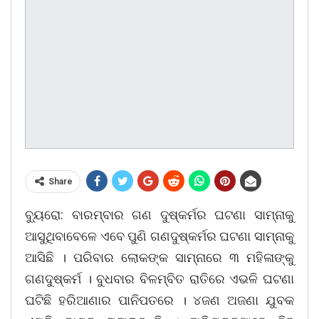
Share
ବ୍ୟୁରୋ: ବାରମ୍ବାର ଗଣ ଦୁଷ୍କର୍ମର ଘଟଣା ସାମ୍ନାକୁ
ଆସୁଥିବାବେଳେ ଏବେ ପୁଣି ଗଣଦୁଷ୍କର୍ମର ଘଟଣା ସାମ୍ନାକୁ
ଆସିଛି । ପରିବାର ଲୋକଙ୍କ ସାମ୍ନାରେ ୩ ମହିଳାଙ୍କୁ
ଗଣଦୁଷ୍କର୍ମ । ବୁଧବାର ବିଳମ୍ବିତ ରାତିରେ ଏଭଳି ଘଟଣା
ଘଟିଛି ହରିଆଣାର ପାନିପତରେ । ୪ଜଣ ଅଜଣା ଯୁବକ