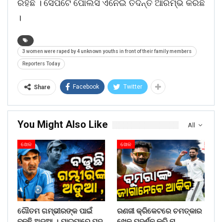
ରହିଛି । ସେପଟେ ପୋଲିସ ଏନେଇ ତଦନ୍ତ ଆରମ୍ଭ କରିଛି
।
3 women were raped by 4 unknown youths in front of their family members
Reporters Today
Facebook
Twitter
Share
You Might Also Like
All
ଖେଳ
ଖେଳ
ଗୌତମ ଗମ୍ଭୀରଙ୍କ ପାଇଁ
ରଣଜୀ କ୍ରିକେଟରେ ଚମତ୍କାର
ବଢୁଛି ଅଡୁଆ । ଯାଇପାରେ ପଦ
ଖେଳ ପଦର୍ଶନ କରି ନା