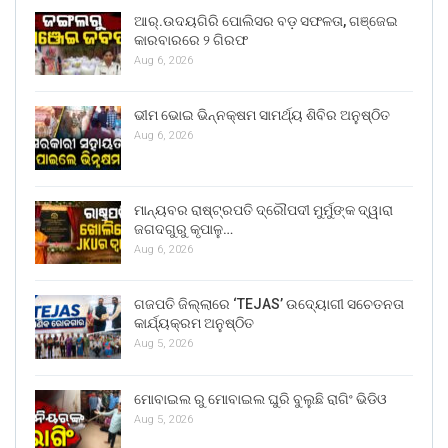
ଆର୍.ଉଦୟଗିରି ପୋଲିସର ବଡ଼ ସଫଳତା, ଗଞ୍ଜେଇ
କାରବାରରେ ୨ ଗିରଫ
Aug 6, 2026
ଭୀମ ଭୋଇ ଭିନ୍ନକ୍ଷମ ସାମର୍ଥ୍ୟ ଶିବିର ଅନୁଷ୍ଠିତ
Aug 6, 2026
ମାନ୍ୟବର ରାଷ୍ଟ୍ରପତି ଦ୍ରୌପଦୀ ମୁର୍ମୁଙ୍କ ଦ୍ୱାରା
ଜଗଦଗୁରୁ କୃପାଳୁ…
Aug 6, 2026
ଗଜପତି ଜିଲ୍ଲାରେ ‘TEJAS’ ଉଦ୍ୟୋଗୀ ସଚେତନତା
କାର୍ଯ୍ୟକ୍ରମ ଅନୁଷ୍ଠିତ
Aug 5, 2026
ମୋବାଇଲ ରୁ ମୋବାଇଲ ଘୁରି ବୁଲୁଛି ରାଗିଂ ଭିଡିଓ
Aug 5, 2026