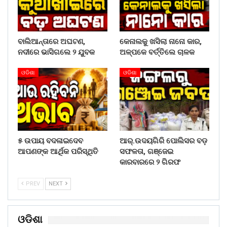
ବାଲିଆନ୍ତାରେ ଅଘଟଣ,
କେନାଲକୁ ଖସିଲା ନାନୋ କାର,
ନଦୀରେ ଭାସିଗଲେ ୨ ଯୁବକ
ଅଳ୍ପକେ ବର୍ତ୍ତିଲେ ଚାଳକ
ଓଡିଶା
ଓଡିଶା
୫ ଉପାୟ ବଦଳାଇଦେବ
ଆର୍.ଉଦୟଗିରି ପୋଲିସର ବଡ଼
ଆପଣଙ୍କ ଆର୍ଥିକ ପରିସ୍ଥିତି
ସଫଳତା, ଗଞ୍ଜେଇ
କାରବାରରେ ୨ ଗିରଫ
PREV
NEXT
ଓଡିଶା