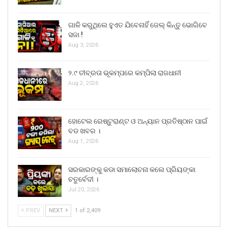
ଗାଳି କରୁଥିଲେ ହୁଏତ ଯିବେନାହିଁ ଜେଲ୍ କିନ୍ତୁ ଭୋଗିବେ
ସଜା !
Aug 3, 2026
୨.୯ ତୀବ୍ରତା ଭୂକମ୍ପରେ କମ୍ପିଲା ରାଜଧାନୀ
Aug 2, 2026
ହୋଟେଲ ରେଷ୍ଟୁରାଣ୍ଟ ଓ ଅନ୍ୟାନ ପ୍ରତିଷ୍ଠାନ ପାଇଁ
ବଡ ଖବର ।
Aug 1, 2026
ସରକାରଙ୍କୁ କଡା ସମାଲୋଚନା କଲେ ପ୍ରିୟଙ୍କା
ଚତୁର୍ବେଦୀ ।
Jul 20, 2026
PREV
NEXT
1 of 2,409