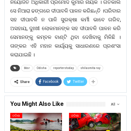
ନିୟୋଜିତ ଅଧିକାରୀ ପ୍ରମୋଦ କୁମାର ନାୟକ । ଗତକାଲି
ସେ ନିଆରା ଢଙ୍ଗରେ ଦୀପାବଳି ପାଳନ କରିଛନ୍ତି ।ପରିବାର
ସହ ଦୀପାବଳି ନ ପାଳି ସୁରକ୍ଷା କର୍ମୀ ଭାବେ ଗରିବ,
ଅସହାୟ, ଦୁଃଖୀ ଲୋକମାନଙ୍କ ସହ ଦୀପାବଳି ପାଳନ କରି
ସେମାନଙ୍କୁ କମ୍ବଳ ବାଣ୍ଟି ଥିବା ଦେଖିବାକୁ ମିଳିଛି ।
ତାଙ୍କର ଏହି ମହାନ କାର୍ୟ୍ୟକୁ ସାଧାରଣରେ ପ୍ରଶଂସା
କରାଯାଇଛି ।
bbsr
Odisha
reporterstoday
shilasmita ray
Facebook
Twitter
Share
You Might Also Like
All
ଓଡିଶା
ଓଡିଶା