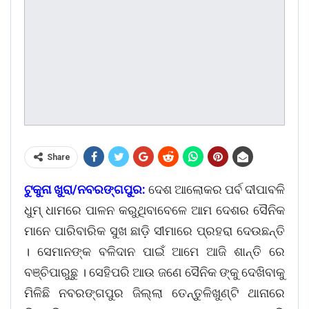
Share
ଟୁକୁନା ଖୁରା/ନବରଙ୍ଗପୁର:
ଦେଶ ଆଲୋକର ପର୍ବ ଦୀପାବଳି
ଧୁମ୍ ଧାମରେ ପାଳନ କରୁଥିବାବେଳେ ଆମ ଦେଶର ସୈନିକ
ମାନେ ପାରିବାରିକ ସୁଖ ଛାଡ଼ି ସୀମାରେ ପ୍ରହରା ଦେଉଛନ୍ତି
। ସେମାନଙ୍କ ବଳିଦାନ ପାଇଁ ଆମେ ଆଜି ଶାନ୍ତି ରେ
ବଞ୍ଚିପାରୁଛୁ । ସେହିପରି ଆଉ ଜଣେ ସୈନିକ ଙ୍କୁ ଦେଖିବାକୁ
ମିଳିଛି ନବରଙ୍ଗପୁର ଜିଲ୍ଲା ତେନ୍ତୁଳିଖୁଣ୍ଟି ଥାନାରେ