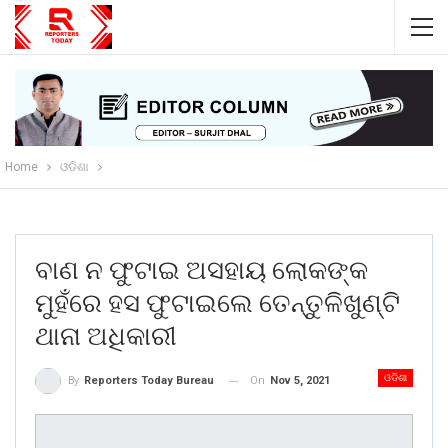
Home
ଓଡିଶା
ବାଣ ନ ଫୁଟାଇ ଅସହାୟ ଲୋକଙ୍କ
ମୁହଁରେ ହସ ଫୁଟାଇଲେ ତେନ୍ତୁଳିଖୁଣ୍ଟି
ଥାନା ଅଧିକାରୀ
ଓଡିଶା
On
Nov 5, 2021
By
Reporters Today Bureau