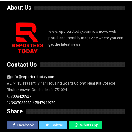
About Us
www.reporterstoday.com is a news web
portal and monthly magazine where you can
get the latest news.
Contact Us
info@reporterstoday.com
LP-115, Prasanti Vihar, Housing Board Colony, Near Kiit College
Bhubaneswar, Odisha, India 751024
7008420927
9937028982
/
7847944970
Share
Facebook
Twitter
WhatsApp