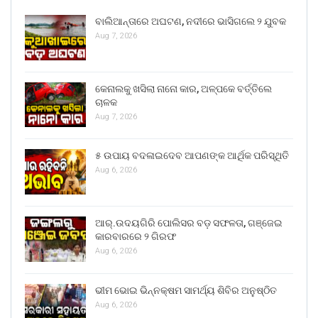
ବାଲିଆନ୍ତାରେ ଅଘଟଣ, ନଦୀରେ ଭାସିଗଲେ ୨ ଯୁବକ
Aug 7, 2026
କେନାଲକୁ ଖସିଲା ନାନୋ କାର, ଅଳ୍ପକେ ବର୍ତ୍ତିଲେ
ଚାଳକ
Aug 7, 2026
୫ ଉପାୟ ବଦଳାଇଦେବ ଆପଣଙ୍କ ଆର୍ଥିକ ପରିସ୍ଥିତି
Aug 6, 2026
ଆର୍.ଉଦୟଗିରି ପୋଲିସର ବଡ଼ ସଫଳତା, ଗଞ୍ଜେଇ
କାରବାରରେ ୨ ଗିରଫ
Aug 6, 2026
ଭୀମ ଭୋଇ ଭିନ୍ନକ୍ଷମ ସାମର୍ଥ୍ୟ ଶିବିର ଅନୁଷ୍ଠିତ
Aug 6, 2026