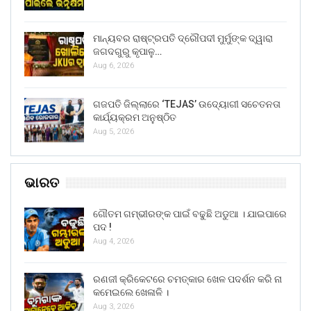
ମାନ୍ୟବର ରାଷ୍ଟ୍ରପତି ଦ୍ରୌପଦୀ ମୁର୍ମୁଙ୍କ ଦ୍ୱାରା
ଜଗଦଗୁରୁ କୃପାଳୁ…
Aug 6, 2026
ଗଜପତି ଜିଲ୍ଲାରେ ‘TEJAS’ ଉଦ୍ୟୋଗୀ ସଚେତନତା
କାର୍ଯ୍ୟକ୍ରମ ଅନୁଷ୍ଠିତ
Aug 5, 2026
ଭାରତ
ଗୌତମ ଗମ୍ଭୀରଙ୍କ ପାଇଁ ବଢୁଛି ଅଡୁଆ । ଯାଇପାରେ
ପଦ !
Aug 4, 2026
ରଣଜୀ କ୍ରିକେଟରେ ଚମତ୍କାର ଖେଳ ପଦର୍ଶନ କରି ନା
କମେଇଲେ ଖେଳାଳି ।
Aug 3, 2026