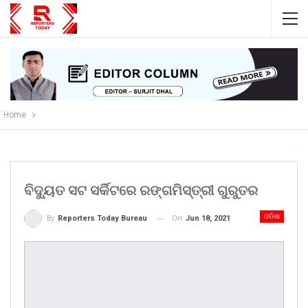
Home
ବିଦ୍ୟୁତ ସଟ ସର୍କିଟରେ ରଙ୍ଗମିସ୍ତ୍ରୀ ଗୁରୁତର
ଓଡିଶା
On
Jun 18, 2021
By
Reporters Today Bureau