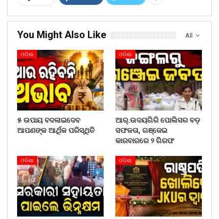
You Might Also Like
All
ଓଡିଶା
ଓଡିଶା
୫ ଉପାୟ ବଦଳାଇଦେବ
ଆର୍.ଉଦୟଗିରି ପୋଲିସର ବଡ଼
ଆପଣଙ୍କ ଆର୍ଥିକ ପରିସ୍ଥିତି
ସଫଳତା, ଗଞ୍ଜେଇ
କାରବାରରେ ୨ ଗିରଫ
ଓଡିଶା
ଓଡିଶା