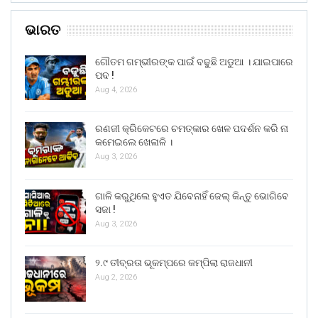
ଭାରତ
ଗୌତମ ଗମ୍ଭୀରଙ୍କ ପାଇଁ ବଢୁଛି ଅଡୁଆ । ଯାଇପାରେ
ପଦ !
Aug 4, 2026
ରଣଜୀ କ୍ରିକେଟରେ ଚମତ୍କାର ଖେଳ ପଦର୍ଶନ କରି ନା
କମେଇଲେ ଖେଳାଳି ।
Aug 3, 2026
ଗାଳି କରୁଥିଲେ ହୁଏତ ଯିବେନାହିଁ ଜେଲ୍ କିନ୍ତୁ ଭୋଗିବେ
ସଜା !
Aug 3, 2026
୨.୯ ତୀବ୍ରତା ଭୂକମ୍ପରେ କମ୍ପିଲା ରାଜଧାନୀ
Aug 2, 2026