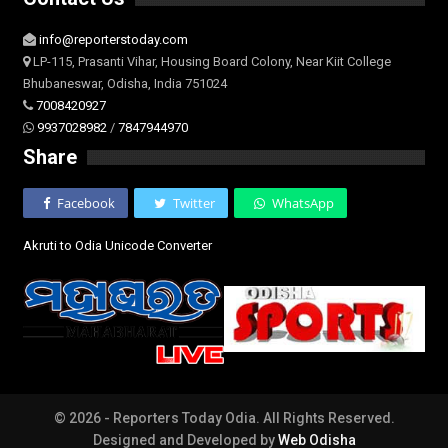
info@reporterstoday.com
LP-115, Prasanti Vihar, Housing Board Colony, Near Kiit College
Bhubaneswar, Odisha, India 751024
7008420927
9937028982
/
7847944970
Share
Facebook
Twitter
WhatsApp
Akruti to Odia Unicode Converter
© 2026 - Reporters Today Odia. All Rights Reserved.
Designed and Developed by
Web Odisha