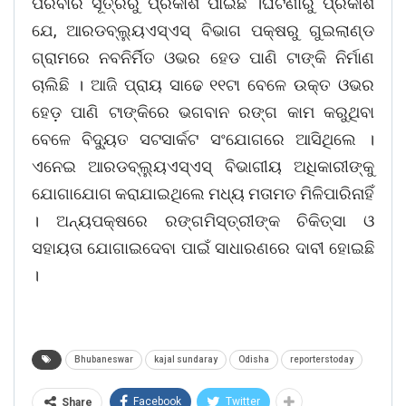
ପରିବାର ସୂତ୍ରରୁ ପ୍ରକାଶ ପାଇଛି ।ଘଟଣାରୁ ପ୍ରକାଶ
ଯେ, ଆରଡବ୍ଲ୍ୟୁଏସ୍ଏସ୍ ବିଭାଗ ପକ୍ଷରୁ ଗୁଇଲାଣ୍ଡ
ଗ୍ରାମରେ ନବନିର୍ମିତ ଓଭର ହେଡ ପାଣି ଟାଙ୍କି ନିର୍ମାଣ
ଚାଲିଛି । ଆଜି ପ୍ରାୟ ସାଢେ ୧୧ଟା ବେଳେ ଉକ୍ତ ଓଭର
ହେଡ଼ ପାଣି ଟାଙ୍କିରେ ଭଗବାନ ରଙ୍ଗ କାମ କରୁଥିବା
ବେଳେ ବିଦ୍ୟୁତ ସଟସାର୍କଟ ସଂଯୋଗରେ ଆସିଥିଲେ ।
ଏନେଇ ଆରଡବ୍ଲ୍ୟୁଏସ୍ଏସ୍ ବିଭାଗୀୟ ଅଧିକାରୀଙ୍କୁ
ଯୋଗାଯୋଗ କରାଯାଇଥିଲେ ମଧ୍ୟ ମତାମତ ମିଳିପାରିନାହିଁ
। ଅନ୍ୟପକ୍ଷରେ ରଙ୍ଗମିସ୍ତ୍ରୀଙ୍କ ଚିକିତ୍ସା ଓ
ସହାୟତା ଯୋଗାଇଦେବା ପାଇଁ ସାଧାରଣରେ ଦାବୀ ହୋଇଛି
।
Bhubaneswar
kajal sundaray
Odisha
reporterstoday
Facebook
Twitter
Share