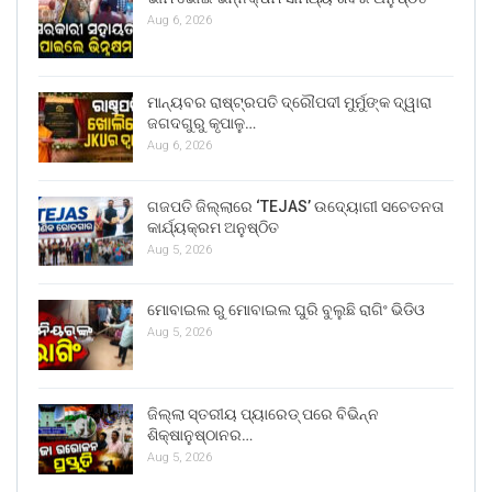
Aug 6, 2026
ମାନ୍ୟବର ରାଷ୍ଟ୍ରପତି ଦ୍ରୌପଦୀ ମୁର୍ମୁଙ୍କ ଦ୍ୱାରା
ଜଗଦଗୁରୁ କୃପାଳୁ…
Aug 6, 2026
ଗଜପତି ଜିଲ୍ଲାରେ ‘TEJAS’ ଉଦ୍ୟୋଗୀ ସଚେତନତା
କାର୍ଯ୍ୟକ୍ରମ ଅନୁଷ୍ଠିତ
Aug 5, 2026
ମୋବାଇଲ ରୁ ମୋବାଇଲ ଘୁରି ବୁଲୁଛି ରାଗିଂ ଭିଡିଓ
Aug 5, 2026
ଜିଲ୍ଲା ସ୍ତରୀୟ ପ୍ୟାରେଡ୍ ପରେ ବିଭିନ୍ନ
ଶିକ୍ଷାନୁଷ୍ଠାନର…
Aug 5, 2026