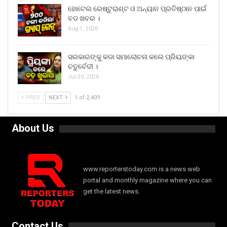
ହୋଟେଲ ରେଷ୍ଟୁରାଣ୍ଟ ଓ ଅନ୍ୟାନ ପ୍ରତିଷ୍ଠାନ ପାଇଁ
ବଡ ଖବର ।
Aug 1, 2026
ସରକାରଙ୍କୁ କଡା ସମାଲୋଚନା କଲେ ପ୍ରିୟଙ୍କା
ଚତୁର୍ବେଦୀ ।
Jul 20, 2026
PREV
NEXT
1 of 2,409
About Us
www.reporterstoday.com is a news web
portal and monthly magazine where you can
get the latest news.
Contact Us