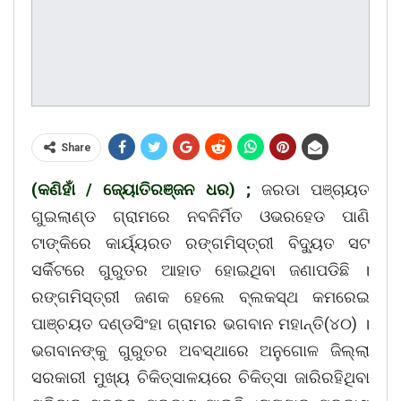
Share
(କଣିହାଁ / ଜ୍ୟୋତିରଞ୍ଜନ ଧର) ;
ଜରଡା ପଞ୍ଚାୟତ
ଗୁଇଲାଣ୍ଡ ଗ୍ରାମରେ ନବନିର୍ମିତ ଓଭରହେଡ ପାଣି
ଟାଙ୍କିରେ କାର୍ୟ୍ୟରତ ରଙ୍ଗମିସ୍ତ୍ରୀ ବିଦ୍ୟୁତ ସଟ
ସର୍କିଟରେ ଗୁରୁତର ଆହାତ ହୋଇଥିବା ଜଣାପଡିଛି ।
ରଙ୍ଗମିସ୍ତ୍ରୀ ଜଣକ ହେଲେ ବ୍ଲକସ୍ଥ କମରେଇ
ପାଞ୍ଚୟତ ଦଣ୍ଡସିଂହା ଗ୍ରାମର ଭଗବାନ ମହାନ୍ତି(୪୦) ।
ଭଗବାନଙ୍କୁ ଗୁରୁତର ଅବସ୍ଥାରେ ଅନୁଗୋଳ ଜିଲ୍ଲା
ସରକାରୀ ମୁଖ୍ୟ ଚିକିତ୍ସାଳୟରେ ଚିକିତ୍ସା ଜାରିରହିଥିବା