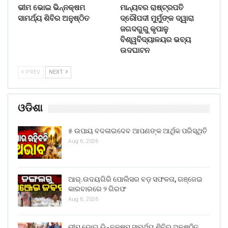
ଭୀମ ଭୋଇ ଭିନ୍ନକ୍ଷମ
ମାନ୍ୟବର ରାଷ୍ଟ୍ରପତି
ସାମର୍ଥ୍ୟ ଶିବିର ଅନୁଷ୍ଠିତ
ଦ୍ରୌପଦୀ ମୁର୍ମୁଙ୍କ ଦ୍ୱାରା
ଜଗଦଗୁରୁ କୃପାଳୁ
ବିଶ୍ୱବିଦ୍ୟାଳୟର ଭବ୍ୟ
ଉଦଘାଟନ
PREV
NEXT
ଓଡିଶା
୫ ଉପାୟ ବଦଳାଇଦେବ ଆପଣଙ୍କ ଆର୍ଥିକ ପରିସ୍ଥିତି
Aug 6, 2026
ଆର୍.ଉଦୟଗିରି ପୋଲିସର ବଡ଼ ସଫଳତା, ଗଞ୍ଜେଇ
କାରବାରରେ ୨ ଗିରଫ
Aug 6, 2026
ଭୀମ ଭୋଇ ଭିନ୍ନକ୍ଷମ ସାମର୍ଥ୍ୟ ଶିବିର ଅନୁଷ୍ଠିତ