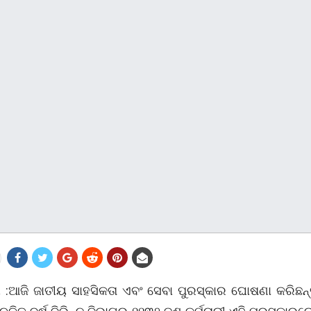
ୀ :ଆଜି ଜାତୀୟ ସାହସିକତା ଏବଂ ସେବା ପୁରସ୍କାର ଘୋଷଣା କରିଛନ୍ତ