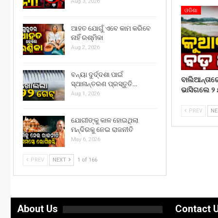
Aug 3, 2026
ଓଡିଶା
ଆହତ ଯୋଗୁଁ ଏବେ କାମ କରିବେ
ନାହିଁ ରଶ୍ମିକା
Aug 2, 2026
ବନ୍ୟା ଦୁର୍ଦ୍ଦଶା ପାଇଁ
ବାଲିଆନ୍ତା
ସ୍ଥାନାନ୍ତରଣ ପ୍ରସ୍ତୁତି…
ଭାସିଗଲେ ୨ 
Aug 1, 2026
PREV
N
ଯୋଗୀଙ୍କୁ କାଳ ହୋଇଥିଲା
ମନ୍ଦିରକୁ ନେଇ ରାଜନୀତି
May 6, 2026
PREV
NEXT
1 of 166
About Us
Contact 