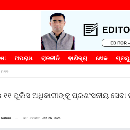
୍ଷା
ଅପରାଧ
ରାଜନୀତି
ଵାଣିଜ୍ୟ
ଖେଳ
ପ୍ରଯୁ
 ମିଳିବ
 ୧୧ ପୁଲିସ ଅଧିକାରୀଙ୍କୁ ପ୍ରଶଂସନୀୟ ସେବା
Last updated
Jan 26, 2024
 Sahoo