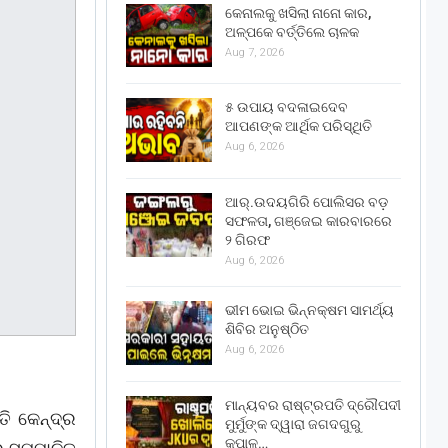
କେନାଲକୁ ଖସିଲା ନାନୋ କାର,
ଅଳ୍ପକେ ବର୍ତ୍ତିଲେ ଚାଳକ
Aug 7, 2026
୫ ଉପାୟ ବଦଳାଇଦେବ
ଆପଣଙ୍କ ଆର୍ଥିକ ପରିସ୍ଥିତି
Aug 6, 2026
ଆର୍.ଉଦୟଗିରି ପୋଲିସର ବଡ଼
ସଫଳତା, ଗଞ୍ଜେଇ କାରବାରରେ
୨ ଗିରଫ
Aug 6, 2026
ଭୀମ ଭୋଇ ଭିନ୍ନକ୍ଷମ ସାମର୍ଥ୍ୟ
ଶିବିର ଅନୁଷ୍ଠିତ
Aug 6, 2026
ମାନ୍ୟବର ରାଷ୍ଟ୍ରପତି ଦ୍ରୌପଦୀ
ି କେନ୍ଦ୍ର
ମୁର୍ମୁଙ୍କ ଦ୍ୱାରା ଜଗଦଗୁରୁ
କୃପାଳୁ…