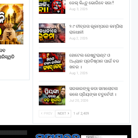
ଜେଲ୍ କିନ୍ତୁ ଭୋଗିବେ ସଜା !
Aug 3, 2026
୨.୯ ତୀବ୍ରତା ଭୂକମ୍ପରେ କମ୍ପିଲା
ରାଜଧାନୀ
Aug 2, 2026
େବ
ହୋଟେଲ ରେଷ୍ଟୁରାଣ୍ଟ ଓ
ିସ୍ଥିତି
ଅନ୍ୟାନ ପ୍ରତିଷ୍ଠାନ ପାଇଁ ବଡ
ଖବର ।
Aug 1, 2026
ସରକାରଙ୍କୁ କଡା ସମାଲୋଚନା
କଲେ ପ୍ରିୟଙ୍କା ଚତୁର୍ବେଦୀ ।
Jul 20, 2026
PREV
NEXT
1 of 2,409