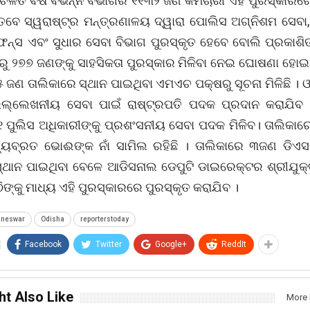
ଳିତ ବର୍ଷ ବିଭିନ୍ନ ବିଭାଗର ୧୧୩୨ ଜଣ କର୍ମଚାରୀ ଏହି ପୁରସ୍କାରର
େବେ ସ୍ୱରାଷ୍ଟ୍ର ମନ୍ତ୍ରଣାଳୟ ଦ୍ୱାରା ପୋଲିସ ଅଗ୍ନିଶମ ସେବା, 
ଫେନ୍ସ ଏବଂ ସୁଧାର ସେବା ବିଭାଗ ପୁରସ୍କୃତ ହେବେ ବୋଲି ପ୍ରକାଶି
ରୁ ୨୭୭ ଜଣଙ୍କୁ ସାହସିକତା ପୁରସ୍କାର ମିଳିବା ନେଇ ଘୋଷଣା ହୋଇ
 ଜଣ ତାଲିକାରେ ସ୍ଥାନ ପାଇଥିବା ଏମଏଚ ପକ୍ଷରୁ ସୂଚନା ମିଳିଛି । 
ଲ୍ଲେଖନୀୟ ସେବା ପାଇଁ ରାଷ୍ଟ୍ରପତି ପଦକ ପ୍ରଦାନ କରାଯିବ 
 ପୁଲିସ ଅଧିକାରୀଙ୍କୁ ପ୍ରଶଂସନୀୟ ସେବା ପଦକ ମିଳିବ। ତାଲିକାରେ 
ୟବ୍ରତ ଭୋଈଙ୍କ ନାଁ ସାମିଲ ରହିଛି । ତାଲିକାରେ ୩ଜଣ ଡିଏସ
ସ୍ଥାନ ପାଇଥିବା ବେଳେ ଆଡିସନାଲ ଡେପୁଟି ଡାଇରେକ୍ଟର ଶ୍ରୀଯୁକ
ିଙ୍କୁ ମାଧ୍ୟ ଏହି ପୁରସ୍କାରରେ ପୁରସ୍କୃତ କରାଯିବ ।
aneswar
Odisha
reporterstoday
Facebook
Twitter
Google+
ReddIt
ht Also Like
More 