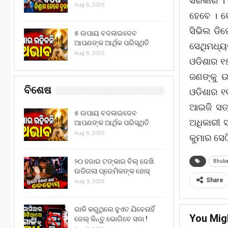
ସରକାର । ଚ
Aug 6, 2026
ହେବେ । ତ
ସିଭିଲ ଡି
୫ ଉପାୟ ବଦଳାଇଦେବ
ଆପଣଙ୍କ ଆର୍ଥିକ ପରିସ୍ଥିତି
ସେଥିମଧ୍ୟ
Aug 6, 2026
ଓଡିଶାର ୧୫
ଜଣଙ୍କୁ ଉ
ବିଶେଷ
ଓଡିଶାର ୧୧
ଆଇଜି ସତ୍
୫ ଉପାୟ ବଦଳାଇଦେବ
ଅଧିକାରୀ 
ଆପଣଙ୍କ ଆର୍ଥିକ ପରିସ୍ଥିତି
Aug 6, 2026
କୁମାର ସେଠ
୨୦ ହଜାର ଟଙ୍କାର ବିଲ୍ ଦେଖି
Bhub
ଉଡିଗଲା ପ୍ରେମିକଙ୍କ ହୋସ୍
Share
Aug 3, 2026
ଗାଳି କରୁଥିଲେ ହୁଏତ ଯିବେନାହିଁ
You Mig
ଜେଲ୍ କିନ୍ତୁ ଭୋଗିବେ ସଜା !