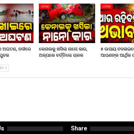
ଓଡିଶା
ଓଡିଶା
ରେ ଅଘଟଣ, ନଦୀରେ
କେନାଲକୁ ଖସିଲା ନାନୋ କାର,
୫ ଉପାୟ ବଦଳାଇଦ
ଯୁବକ
ଅଳ୍ପକେ ବର୍ତ୍ତିଲେ ଚାଳକ
ଆପଣଙ୍କ ଆର୍ଥିକ ପର
EXT
Us
Share