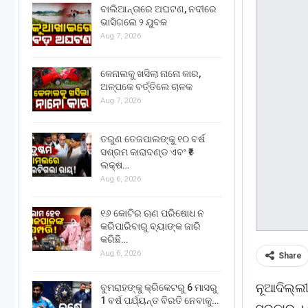
ବାଲିଆନ୍ତାରେ ଅଘଟଣ, ନଦୀରେ
ଭାସିଗଲେ ୨ ଯୁବକ
Aug 7, 2026
କେନାଲକୁ ଖସିଲା ନାନୋ କାର,
ଅଳ୍ପକେ ବର୍ତ୍ତିଲେ ଚାଳକ
Aug 7, 2026
ତରୁଣ ତେଜପାଲଙ୍କୁ ୧୦ ବର୍ଷ
ସଶ୍ରମ କାରାଦଣ୍ଡ ଏବଂ ₹୫
ଲକ୍ଷ…
Aug 6, 2026
୧୬ କୋଟିର ଋଣ ପରିଷୋଧ ନ
କରିପାରିବାରୁ ବ୍ୟାଙ୍କ ଜାରି
କରିଛି…
Aug 6, 2026
Share
ନୂଆଦିଲ୍ଲ
ବୁମରାହଙ୍କୁ କ୍ରିକେଟରୁ 6 ମାସରୁ
1 ବର୍ଷ ପର୍ଯ୍ୟନ୍ତ ବିରତି ନେବାକୁ…