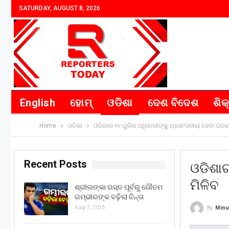
SATURDAY, AUGUST 8, 2026
English
ହୋମ୍
ଓଡିଶା
ଦେଶ ବିଦେଶ
ଶିକ
Home
ଓଡିଶା
ଓଡିଶାର ୧୧ ପୁଲିସ ଅଧିକାରୀଙ୍କୁ ପ୍ରଶଂସନୀୟ ସେବା ପଦକ
Recent Posts
ଓଡିଶାର
ମିଳିବ
ଶ୍ରୀଲଙ୍କା ଗସ୍ତ ପୂର୍ବରୁ ଗୌତମ
ଗମ୍ଭୀରଙ୍କ ବଢ଼ିଲା ଚିନ୍ତା
Aug 7, 2026
By
Minu