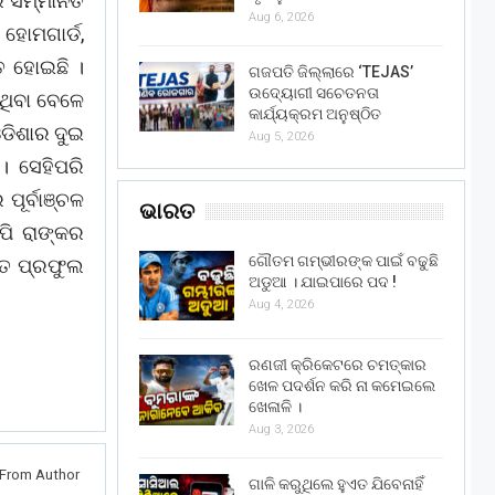
େ ସମ୍ମାନିତ
Aug 6, 2026
ହୋମଗାର୍ଡ,
ତ ହୋଇଛି ।
ଗଜପତି ଜିଲ୍ଲାରେ ‘TEJAS’
ଉଦ୍ୟୋଗୀ ସଚେତନତା
ଥିବା ବେଳେ
କାର୍ଯ୍ୟକ୍ରମ ଅନୁଷ୍ଠିତ
ଓଡିଶାର ଦୁଇ
Aug 5, 2026
। ସେହିପରି
ପୂର୍ବାଞ୍ଚଳ
ଭାରତ
ପି ରାଙ୍କର
ଗୌତମ ଗମ୍ଭୀରଙ୍କ ପାଇଁ ବଢୁଛି
୍ତ ପ୍ରଫୁଲ
ଅଡୁଆ । ଯାଇପାରେ ପଦ !
Aug 4, 2026
ରଣଜୀ କ୍ରିକେଟରେ ଚମତ୍କାର
ଖେଳ ପଦର୍ଶନ କରି ନା କମେଇଲେ
ଖେଳାଳି ।
Aug 3, 2026
From Author
ଗାଳି କରୁଥିଲେ ହୁଏତ ଯିବେନାହିଁ