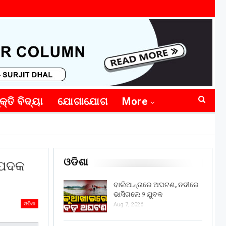
କ୍ତି ବିଦ୍ୟା
ଯୋଗାଯୋଗ
More
ଓଡିଶା
 ପଦକ
ବାଲିଆନ୍ତାରେ ଅଘଟଣ, ନଦୀରେ
ଭାସିଗଲେ ୨ ଯୁବକ
ଓଡିଶା
Aug 7, 2026