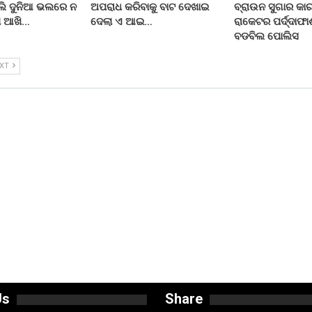
ଲି ଦୁନିଆ ଭଲରେ ନ
ଅପରାଧ କରିବାକୁ ବାଟ ଦେଖାଇ
ବ୍ରାଉନ ସୁଗାର କା
ଲା ଆଖି…
ଦେଲା ଏ ଆଇ…
ରାକେଟର ପର୍ଦ୍ଦାଫା
ବଡବିଲ ପୋଲିସ
EXT
Us
Share