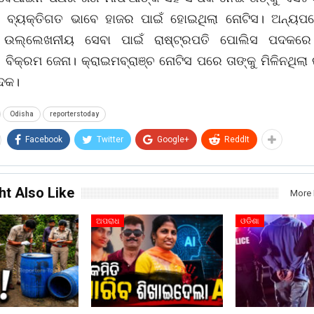
। ବ୍ୟକ୍ତିଗତ ଭାବେ ହାଜର ପାଇଁ ହୋଇଥିଲା ନୋଟିସ। ଅନ୍ୟପ
 ଉଲ୍ଲେଖନୀୟ ସେବା ପାଇଁ ରାଷ୍ଟ୍ରପତି ପୋଲିସ ପଦକର
ିକ୍ରମ ଜେନା। କ୍ରାଇମବ୍ରାଞ୍ଚ ନୋଟିସ ପରେ ତାଙ୍କୁ ମିଳିନଥିଲା 
ଦକ।
Odisha
reporterstoday
Facebook
Twitter
Google+
ReddIt
ht Also Like
More 
ଅପରାଧ
ଓଡିଶା