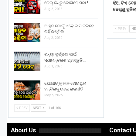
ଝିଅ ଟିଏ ବୋ
ଜେଲ୍ କିନ୍ତୁ ଭୋଗିବେ ସଜା !
ଦେଖୁଣୁ ବୁଜି
Aug 3, 2026
ଆହତ ଯୋଗୁଁ ଏବେ କାମ କରିବେ
PREV
N
ନାହିଁ ରଶ୍ମିକା
Aug 2, 2026
ବନ୍ୟା ଦୁର୍ଦ୍ଦଶା ପାଇଁ
ସ୍ଥାନାନ୍ତରଣ ପ୍ରସ୍ତୁତି…
Aug 1, 2026
ଯୋଗୀଙ୍କୁ କାଳ ହୋଇଥିଲା
ମନ୍ଦିରକୁ ନେଇ ରାଜନୀତି
May 6, 2026
PREV
NEXT
1 of 166
About Us
Contact 