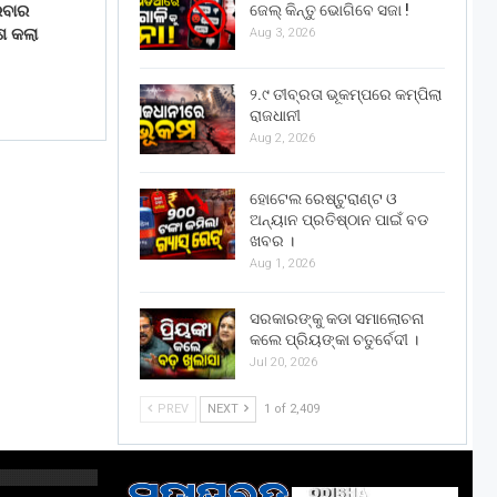
ରବାର
ଜେଲ୍ କିନ୍ତୁ ଭୋଗିବେ ସଜା !
ଶ କଲା
Aug 3, 2026
୨.୯ ତୀବ୍ରତା ଭୂକମ୍ପରେ କମ୍ପିଲା
ରାଜଧାନୀ
Aug 2, 2026
ହୋଟେଲ ରେଷ୍ଟୁରାଣ୍ଟ ଓ
ଅନ୍ୟାନ ପ୍ରତିଷ୍ଠାନ ପାଇଁ ବଡ
ଖବର ।
Aug 1, 2026
ସରକାରଙ୍କୁ କଡା ସମାଲୋଚନା
କଲେ ପ୍ରିୟଙ୍କା ଚତୁର୍ବେଦୀ ।
Jul 20, 2026
PREV
NEXT
1 of 2,409