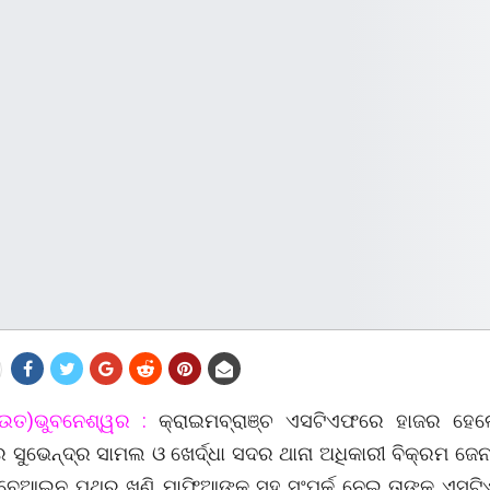
ାଉତ)ଭୁବନେଶ୍ୱର :
କ୍ରାଇମବ୍ରାଞ୍ଚ ଏସଟିଏଫରେ ହାଜର ହେଲେ 
ସୁଭେନ୍ଦ୍ର ସାମଲ ଓ ଖେର୍ଦ୍ଧା ସଦର ଥାନା ଅଧିକାରୀ ବିକ୍ରମ ଜେନା 
 ବେଆଇନ ପଥର ଖଣି ମାଫିଆଙ୍କ ସହ ସଂପର୍କ ନେଇ ତାଙ୍କୁ ଏସଟ