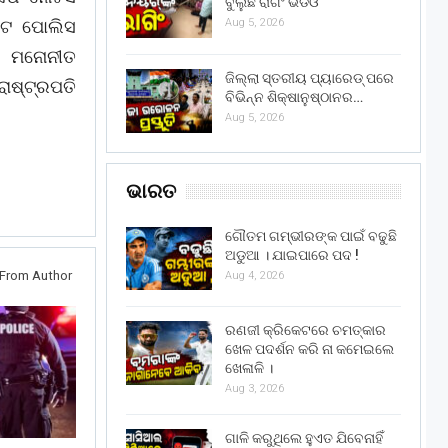
ବୁଲୁଛି ରାଗିଂ ଭିଡିଓ
ଟେ ପୋଲିସ
Aug 5, 2026
େ ମନୋନୀତ
ଜିଲ୍ଲା ସ୍ତରୀୟ ପ୍ୟାରେଡ୍ ପରେ
ରାଷ୍ଟ୍ରପତି
ବିଭିନ୍ନ ଶିକ୍ଷାନୁଷ୍ଠାନର…
Aug 5, 2026
ଭାରତ
ଗୌତମ ଗମ୍ଭୀରଙ୍କ ପାଇଁ ବଢୁଛି
ଅଡୁଆ । ଯାଇପାରେ ପଦ !
From Author
Aug 4, 2026
ରଣଜୀ କ୍ରିକେଟରେ ଚମତ୍କାର
ଖେଳ ପଦର୍ଶନ କରି ନା କମେଇଲେ
ଖେଳାଳି ।
Aug 3, 2026
ଗାଳି କରୁଥିଲେ ହୁଏତ ଯିବେନାହିଁ