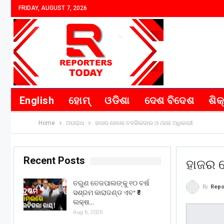
FRIDAY, AUGUST 7, 2026
English
ହୋମ୍
ଓଡିଶା
ଦେଶ ବିଦେଶ
ଶିକ
Home
ଅପରାଧ
ହାଜର ହେଲେ ତହସିଲଦାର ଓ ଥାନା ଅଧିକାରୀ
Recent Posts
ହାଜର 
ତରୁଣ ତେଜପାଲଙ୍କୁ ୧୦ ବର୍ଷ
By
Repo
ସଶ୍ରମ କାରାଦଣ୍ଡ ଏବଂ ₹୫
ଲକ୍ଷ…
Aug 6, 2026