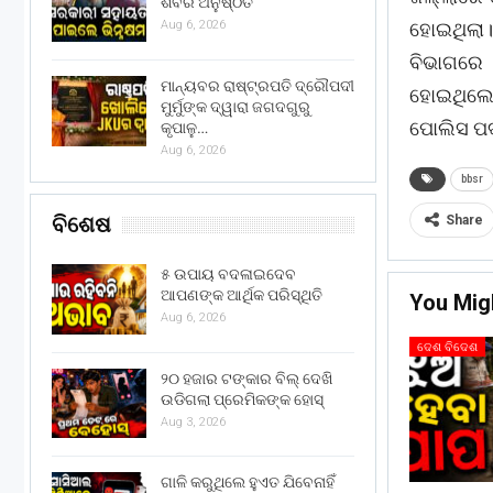
ଶିବିର ଅନୁଷ୍ଠିତ
ହୋଇଥିଲା
Aug 6, 2026
ବିଭାଗରେ
ମାନ୍ୟବର ରାଷ୍ଟ୍ରପତି ଦ୍ରୌପଦୀ
ହୋଇଥିଲେ ବ
ମୁର୍ମୁଙ୍କ ଦ୍ୱାରା ଜଗଦଗୁରୁ
ପୋଲିସ ପ
କୃପାଳୁ…
Aug 6, 2026
bbsr
ବିଶେଷ
Share
୫ ଉପାୟ ବଦଳାଇଦେବ
ଆପଣଙ୍କ ଆର୍ଥିକ ପରିସ୍ଥିତି
You Mig
Aug 6, 2026
ଦେଶ ବିଦେଶ
୨୦ ହଜାର ଟଙ୍କାର ବିଲ୍ ଦେଖି
ଉଡିଗଲା ପ୍ରେମିକଙ୍କ ହୋସ୍
Aug 3, 2026
ଗାଳି କରୁଥିଲେ ହୁଏତ ଯିବେନାହିଁ