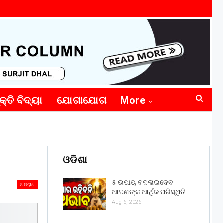
କ୍ତି ବିଦ୍ୟା
ଯୋଗାଯୋଗ
More
ଓଡିଶା
୫ ଉପାୟ ବଦଳାଇଦେବ
ଅପରାଧ
ଆପଣଙ୍କ ଆର୍ଥିକ ପରିସ୍ଥିତି
Aug 6, 2026