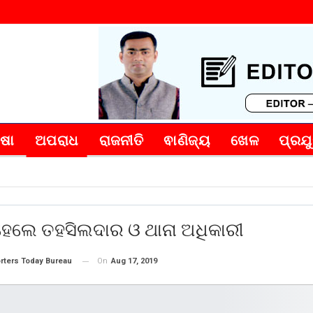
୍ଷା
ଅପରାଧ
ରାଜନୀତି
ଵାଣିଜ୍ୟ
ଖେଳ
ପ୍ରଯୁ
ହେଲେ ତହସିଲଦାର ଓ ଥାନା ଅଧିକାରୀ
On
Aug 17, 2019
rters Today Bureau