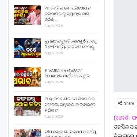
୧୬ କୋଟିର ଋଣ ପରିଷୋଧ ନ
କରିପାରିବାରୁ ବ୍ୟାଙ୍କ ଜାରି
କରିଛି…
Aug 6, 2026
ବୁମରାହଙ୍କୁ କ୍ରିକେଟରୁ 6 ମାସରୁ
1 ବର୍ଷ ପର୍ଯ୍ୟନ୍ତ ବିରତି ନେବାକୁ…
Aug 6, 2026
୫ ଉପାୟ ବଦଳାଇଦେବ
ଆପଣଙ୍କ ଆର୍ଥିକ ପରିସ୍ଥିତି
Aug 6, 2026
ଆର୍.ଉଦୟଗିରି ପୋଲିସର ବଡ଼
Share
ସଫଳତା, ଗଞ୍ଜେଇ କାରବାରରେ
୨ ଗିରଫ
(ଆଦର୍ଶ ର
Aug 6, 2026
ତହସିଲଦାର 
ଭୀମ ଭୋଇ ଭିନ୍ନକ୍ଷମ ସାମର୍ଥ୍ୟ
ଜିଲ୍ଲାରେ