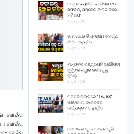
ଆର୍.ଉଦୟଗିରି ପୋଲିସର ବଡ଼
ସଫଳତା, ଗଞ୍ଜେଇ କାରବାରରେ
୨ ଗିରଫ
Aug 6, 2026
ଭୀମ ଭୋଇ ଭିନ୍ନକ୍ଷମ ସାମର୍ଥ୍ୟ
ଶିବିର ଅନୁଷ୍ଠିତ
Aug 6, 2026
ମାନ୍ୟବର ରାଷ୍ଟ୍ରପତି ଦ୍ରୌପଦୀ
ମୁର୍ମୁଙ୍କ ଦ୍ୱାରା ଜଗଦଗୁରୁ
କୃପାଳୁ…
Aug 6, 2026
ଗଜପତି ଜିଲ୍ଲାରେ ‘TEJAS’
ଉଦ୍ୟୋଗୀ ସଚେତନତା
କାର୍ଯ୍ୟକ୍ରମ ଅନୁଷ୍ଠିତ
ଖୋର୍ଦ୍ଧା
Aug 5, 2026
। ଖୋର୍ଦ୍ଧା
ମୋବାଇଲ ରୁ ମୋବାଇଲ ଘୁରି
ିଏଫ ନୋଟିସ