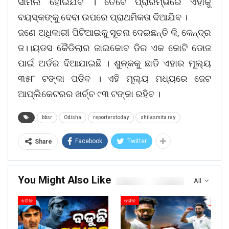
ସାମିଲ ହୋଇଯିବ । ତେବେ ପ୍ରାରମ୍ଭରେ ଏହାକୁ
ବୟସ୍କଙ୍କୁ ଦେବା ଉପରେ ପ୍ରାଥମିକତା ଦିଆଯିବ ।
ଜଣେ ଅଧିକାରୀ ପିଟିଆଇକୁ ସୂଚନା ଦେଇଛନ୍ତି କି, କେନ୍ଦ୍ର
ଜ।।ୟଡସ କୈଡିଲାର ଜାଇକୋବ ଡିର ଏକ କୋଟି ଡୋଜ
ପାଇଁ ଅର୍ଡର ଦିଆଯାଇଛି । ଶୁଳ୍କକୁ ଛାଡି ଏହାର ମୂଲ୍ୟ
୩୫୮ ଟଙ୍କା ପଡିବ । ଏହି ମୂଲ୍ୟ ମଧ୍ୟରେ ଜେଟ
ଆପ୍ଲିକେଟରର ଖର୍ଚ୍ଚ ୯୩ ଟଙ୍କା ରହିବ ।
bbsr
Odisha
reporterstoday
shilasmita ray
Facebook
Twitter
Share
You Might Also Like
All
ଖେଳ
ଖେଳ