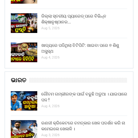
ଜିଲ୍ଲା ସ୍ତରୀୟ ପ୍ୟାରେଡ୍ ପରେ ବିଭିନ୍ନ
ଶିକ୍ଷାନୁଷ୍ଠାନର…
Aug 5, 2026
ଖାଦ୍ୟରେ ପଡିଥିଲା ଝିଟିପିଟି: ଖାଇବା ପରେ ୭ ଶିଶୁ
ଅସୁସ୍ଥ
Aug 4, 2026
ଭାରତ
ଗୌତମ ଗମ୍ଭୀରଙ୍କ ପାଇଁ ବଢୁଛି ଅଡୁଆ । ଯାଇପାରେ
ପଦ !
Aug 4, 2026
ରଣଜୀ କ୍ରିକେଟରେ ଚମତ୍କାର ଖେଳ ପଦର୍ଶନ କରି ନା
କମେଇଲେ ଖେଳାଳି ।
Aug 3, 2026