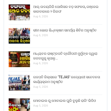
ଆର୍.ଉଦୟଗିରି ପୋଲିସର ବଡ଼ ସଫଳତା, ଗଞ୍ଜେଇ
କାରବାରରେ ୨ ଗିରଫ
Aug 6, 2026
ଭୀମ ଭୋଇ ଭିନ୍ନକ୍ଷମ ସାମର୍ଥ୍ୟ ଶିବିର ଅନୁଷ୍ଠିତ
Aug 6, 2026
ମାନ୍ୟବର ରାଷ୍ଟ୍ରପତି ଦ୍ରୌପଦୀ ମୁର୍ମୁଙ୍କ ଦ୍ୱାରା
ଜଗଦଗୁରୁ କୃପାଳୁ…
Aug 6, 2026
ଗଜପତି ଜିଲ୍ଲାରେ ‘TEJAS’ ଉଦ୍ୟୋଗୀ ସଚେତନତା
କାର୍ଯ୍ୟକ୍ରମ ଅନୁଷ୍ଠିତ
Aug 5, 2026
ମୋବାଇଲ ରୁ ମୋବାଇଲ ଘୁରି ବୁଲୁଛି ରାଗିଂ ଭିଡିଓ
Aug 5, 2026