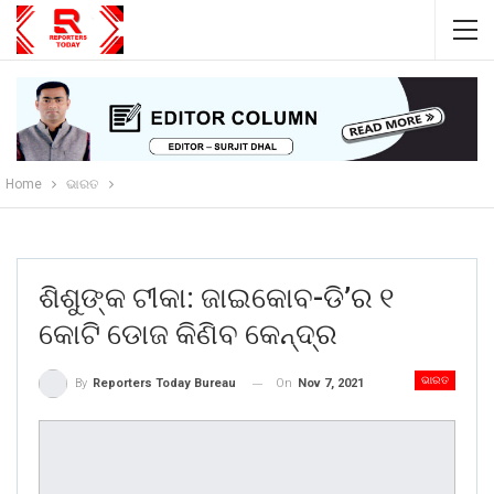
Home
ଭାରତ
ଶିଶୁଙ୍କ ଟୀକା: ଜାଇକୋବ-ଡି’ର ୧
କୋଟି ଡୋଜ କିଣିବ କେନ୍ଦ୍ର
ଭାରତ
On
Nov 7, 2021
By
Reporters Today Bureau