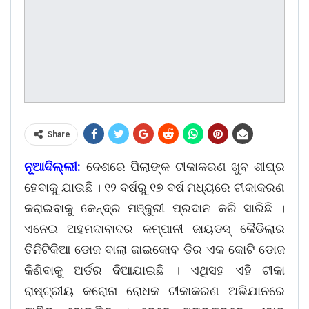
Share
ନୂଆଦିଲ୍ଲୀ:
ଦେଶରେ ପିଲାଙ୍କ ଟୀକାକରଣ ଖୁବ ଶୀଘ୍ର
ହେବାକୁ ଯାଉଛି । ୧୨ ବର୍ଷରୁ ୧୭ ବର୍ଷ ମଧ୍ୟରେ ଟୀକାକରଣ
କରାଇବାକୁ କେନ୍ଦ୍ର ମଞ୍ଜୁରୀ ପ୍ରଦାନ କରି ସାରିଛି ।
ଏନେଇ ଅହମଦାବାଦର କମ୍ପାନୀ ଜାୟଡସ୍ କୈଡିଲାର
ତିନିଟିକିଆ ଡୋଜ ବାଲା ଜାଇକୋବ ଡିର ଏକ କୋଟି ଡୋଜ
କିଣିବାକୁ ଅର୍ଡର ଦିଆଯାଇଛି । ଏଥିସହ ଏହି ଟୀକା
ରାଷ୍ଟ୍ରୀୟ କରୋନା ରୋଧକ ଟୀକାକରଣ ଅଭିଯାନରେ