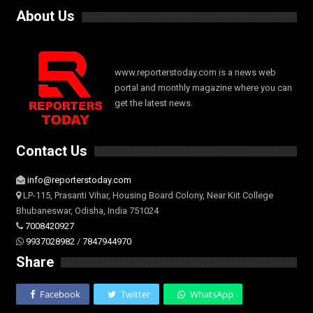
About Us
www.reporterstoday.com is a news web
portal and monthly magazine where you can
get the latest news.
Contact Us
info@reporterstoday.com
LP-115, Prasanti Vihar, Housing Board Colony, Near Kiit College
Bhubaneswar, Odisha, India 751024
7008420927
9937028982
/
7847944970
Share
Facebook
Twitter
WhatsApp