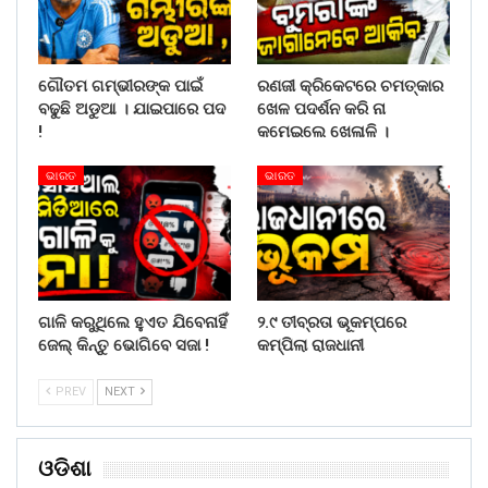
ଗୌତମ ଗମ୍ଭୀରଙ୍କ ପାଇଁ
ରଣଜୀ କ୍ରିକେଟରେ ଚମତ୍କାର
ବଢୁଛି ଅଡୁଆ । ଯାଇପାରେ ପଦ
ଖେଳ ପଦର୍ଶନ କରି ନା
!
କମେଇଲେ ଖେଳାଳି ।
ଭାରତ
ଭାରତ
ଗାଳି କରୁଥିଲେ ହୁଏତ ଯିବେନାହିଁ
୨.୯ ତୀବ୍ରତା ଭୂକମ୍ପରେ
ଜେଲ୍ କିନ୍ତୁ ଭୋଗିବେ ସଜା !
କମ୍ପିଲା ରାଜଧାନୀ
PREV
NEXT
ଓଡିଶା