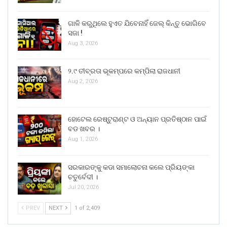
ଗାଳି କରୁଥିଲେ ହୁଏତ ଯିବେନାହିଁ ଜେଲ୍ କିନ୍ତୁ ଭୋଗିବେ
ସଜା !
Aug 3, 2026
୨.୯ ତୀବ୍ରତା ଭୂକମ୍ପରେ କମ୍ପିଲା ରାଜଧାନୀ
Aug 2, 2026
ହୋଟେଲ ରେଷ୍ଟୁରାଣ୍ଟ ଓ ଅନ୍ୟାନ ପ୍ରତିଷ୍ଠାନ ପାଇଁ
ବଡ ଖବର ।
Aug 1, 2026
ସରକାରଙ୍କୁ କଡା ସମାଲୋଚନା କଲେ ପ୍ରିୟଙ୍କା
ଚତୁର୍ବେଦୀ ।
Jul 20, 2026
PREV
NEXT
1 of 2,409