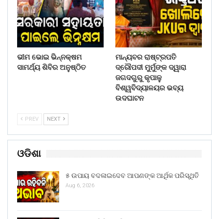
ଭୀମ ଭୋଇ ଭିନ୍ନକ୍ଷମ
ମାନ୍ୟବର ରାଷ୍ଟ୍ରପତି
ସାମର୍ଥ୍ୟ ଶିବିର ଅନୁଷ୍ଠିତ
ଦ୍ରୌପଦୀ ମୁର୍ମୁଙ୍କ ଦ୍ୱାରା
ଜଗଦଗୁରୁ କୃପାଳୁ
ବିଶ୍ୱବିଦ୍ୟାଳୟର ଭବ୍ୟ
ଉଦଘାଟନ
PREV
NEXT
ଓଡିଶା
୫ ଉପାୟ ବଦଳାଇଦେବ ଆପଣଙ୍କ ଆର୍ଥିକ ପରିସ୍ଥିତି
Aug 6, 2026