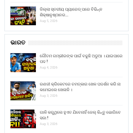
ଜିଲ୍ଲା ସ୍ତରୀୟ ପ୍ୟାରେଡ୍ ପରେ ବିଭିନ୍ନ
ଶିକ୍ଷାନୁଷ୍ଠାନର…
Aug 5, 2026
ଭାରତ
ଗୌତମ ଗମ୍ଭୀରଙ୍କ ପାଇଁ ବଢୁଛି ଅଡୁଆ । ଯାଇପାରେ
ପଦ !
Aug 4, 2026
ରଣଜୀ କ୍ରିକେଟରେ ଚମତ୍କାର ଖେଳ ପଦର୍ଶନ କରି ନା
କମେଇଲେ ଖେଳାଳି ।
Aug 3, 2026
ଗାଳି କରୁଥିଲେ ହୁଏତ ଯିବେନାହିଁ ଜେଲ୍ କିନ୍ତୁ ଭୋଗିବେ
ସଜା !
Aug 3, 2026