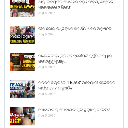
ଆର୍.ଉଦୟଗିରି ପୋଲିସର ବଡ଼ ସଫଳତା, ଗଞ୍ଜେଇ
କାରବାରରେ ୨ ଗିରଫ
Aug 6, 2026
ଭୀମ ଭୋଇ ଭିନ୍ନକ୍ଷମ ସାମର୍ଥ୍ୟ ଶିବିର ଅନୁଷ୍ଠିତ
Aug 6, 2026
ମାନ୍ୟବର ରାଷ୍ଟ୍ରପତି ଦ୍ରୌପଦୀ ମୁର୍ମୁଙ୍କ ଦ୍ୱାରା
ଜଗଦଗୁରୁ କୃପାଳୁ…
Aug 6, 2026
ଗଜପତି ଜିଲ୍ଲାରେ ‘TEJAS’ ଉଦ୍ୟୋଗୀ ସଚେତନତା
କାର୍ଯ୍ୟକ୍ରମ ଅନୁଷ୍ଠିତ
Aug 5, 2026
ମୋବାଇଲ ରୁ ମୋବାଇଲ ଘୁରି ବୁଲୁଛି ରାଗିଂ ଭିଡିଓ
Aug 5, 2026