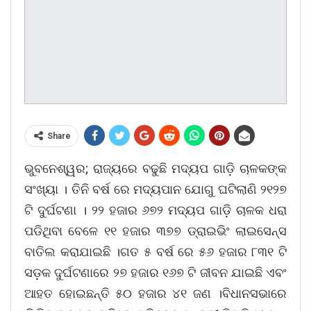
Share
ଭୁବନେଶ୍ୱର; ରାଜ୍ୟରେ ବଢୁଛି ମଦ୍ୟପ ଗାଡ଼ି ଚାଳକଙ୍କ
ସଂଖ୍ୟା । ତିନି ବର୍ଷ ରେ ମଦ୍ୟପାନ ଯୋଗୁ ଘଟିଲାଣି ୨୧୨୭
ଟି ଦୁର୍ଘଟଣା । ୨୨ ହଜାର ୬୭୨ ମଦ୍ୟପ ଗାଡ଼ି ଚାଳକ ଧରା
ପଡିଥିବା ବେଳେ ୧୧ ହଜାର ୩୭୭ ଡ୍ରାଇଭିଂ ଲାଇସେନ୍ସ
ବାତିଲ କରାଯାଇଛି ।ଗତ ୫ ବର୍ଷ ରେ ୫୬ ହଜାର ୮୩୧ ଟି
ସଡ଼କ ଦୁର୍ଘଟଣାରେ ୨୭ ହଜାର ୧୬୭ ଟି ଜୀବନ ଯାଇଛି ଏବଂ
ଆହତ ହୋଇଛନ୍ତି ୫୦ ହଜାର ୪୧ ଜଣ ।ବିଧାନସଭାରେ