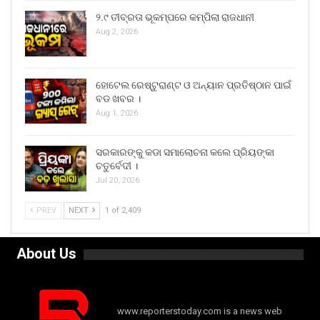
୨.୯ ତୀବ୍ରତା ଭୂକମ୍ପରେ କମ୍ପିଲା ରାଜଧାନୀ
Aug 2, 2026
ହୋଟେଲ ରେଷ୍ଟୁରାଣ୍ଟ ଓ ଅନ୍ୟାନ ପ୍ରତିଷ୍ଠାନ ପାଇଁ
ବଡ ଖବର ।
Aug 1, 2026
ସରକାରଙ୍କୁ କଡା ସମାଲୋଚନା କଲେ ପ୍ରିୟଙ୍କା
ଚତୁର୍ବେଦୀ ।
Jul 20, 2026
PREV
NEXT
1 of 2,409
About Us
www.reporterstoday.com is a news web