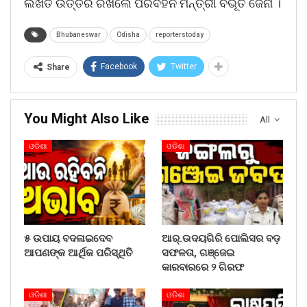
ଲିଖିତ ଉତ୍ତର ରଖିଲେ ପରିବହନ ମନ୍ତ୍ରୀ ବିଭୂତି ଜେନା ।
Bhubaneswar
Odisha
reporterstoday
Facebook
Twitter
Share
You Might Also Like
All
ଓଡିଶା
ଓଡିଶା
୫ ଉପାୟ ବଦଳାଇଦେବ
ଆର୍.ଉଦୟଗିରି ପୋଲିସର ବଡ଼
ଆପଣଙ୍କ ଆର୍ଥିକ ପରିସ୍ଥିତି
ସଫଳତା, ଗଞ୍ଜେଇ
କାରବାରରେ ୨ ଗିରଫ
ଓଡିଶା
ଓଡିଶା