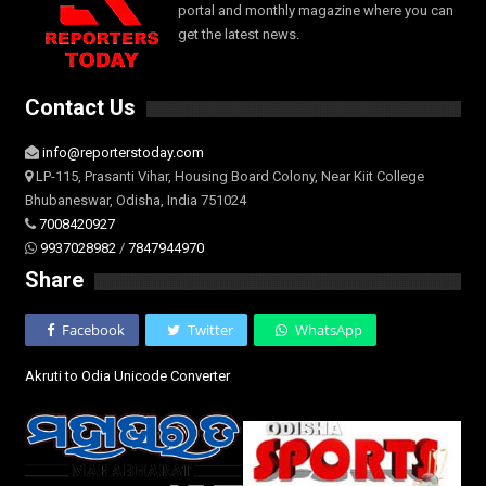
portal and monthly magazine where you can
get the latest news.
Contact Us
info@reporterstoday.com
LP-115, Prasanti Vihar, Housing Board Colony, Near Kiit College
Bhubaneswar, Odisha, India 751024
7008420927
9937028982
/
7847944970
Share
Facebook
Twitter
WhatsApp
Akruti to Odia Unicode Converter