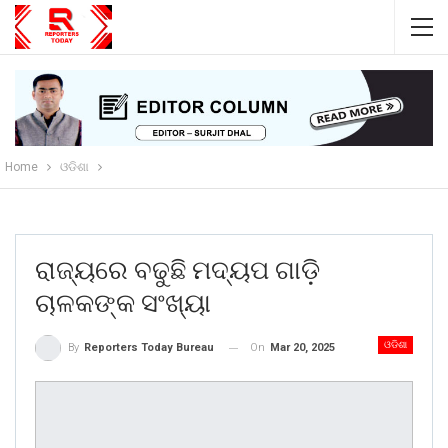
Home
ଓଡିଶା
ରାଜ୍ୟରେ ବଢୁଛି ମଦ୍ୟପ ଗାଡ଼ି
ଚାଳକଙ୍କ ସଂଖ୍ୟା
ଓଡିଶା
On
Mar 20, 2025
By
Reporters Today Bureau