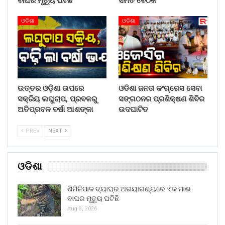
ବାଘର ମୃତ୍ୟୁ ଘଟିଛି
ସମିତି ବୈଠକ
ଓଡିଶା
ଓଡିଶା
ଉତ୍ତର ଓଡ଼ିଶା ଉପରେ
ଓଡିଶା ଜନତା କଂଗ୍ରେସ ସେବା
ସକ୍ରିୟ ଲଘୁଚାପ, ପ୍ରବଳରୁ
ସଙ୍ଗଠନର ପ୍ରଶିକ୍ଷଣ ଶିବିର
ଅତିପ୍ରବଳ ବର୍ଷା ଆଶଙ୍କା
ଉଦଘାଟିତ
PREV
NEXT
ଓଡିଶା
ଶିମିଳିପାଳ ବ୍ୟାଘ୍ର ଅଭୟାରଣ୍ୟରେ ଏକ ମାଈ
ବାଘର ମୃତ୍ୟୁ ଘଟିଛି
Aug 8, 2026