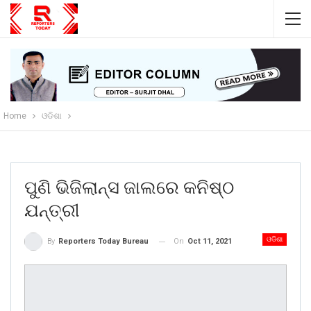
Home
ଓଡିଶା
ପୁଣି ଭିଜିଲାନ୍ସ ଜାଲରେ କନିଷ୍ଠ
ଯନ୍ତ୍ରୀ
ଓଡିଶା
On
Oct 11, 2021
By
Reporters Today Bureau