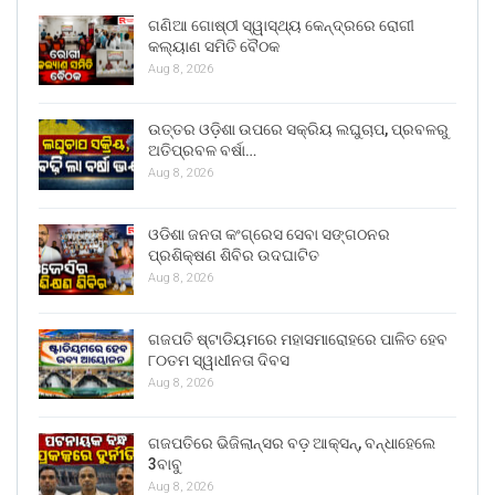
ଗଣିଆ ଗୋଷ୍ଠୀ ସ୍ୱାସ୍ଥ୍ୟ କେନ୍ଦ୍ରରେ ରୋଗୀ
କଲ୍ୟାଣ ସମିତି ବୈଠକ
Aug 8, 2026
ଉତ୍ତର ଓଡ଼ିଶା ଉପରେ ସକ୍ରିୟ ଲଘୁଚାପ, ପ୍ରବଳରୁ
ଅତିପ୍ରବଳ ବର୍ଷା…
Aug 8, 2026
ଓଡିଶା ଜନତା କଂଗ୍ରେସ ସେବା ସଙ୍ଗଠନର
ପ୍ରଶିକ୍ଷଣ ଶିବିର ଉଦଘାଟିତ
Aug 8, 2026
ଗଜପତି ଷ୍ଟାଡିୟମରେ ମହାସମାରୋହରେ ପାଳିତ ହେବ
୮୦ତମ ସ୍ୱାଧୀନତା ଦିବସ
Aug 8, 2026
ଗଜପତିରେ ଭିଜିଲାନ୍ସର ବଡ଼ ଆକ୍ସନ୍, ବନ୍ଧାହେଲେ
3ବାବୁ
Aug 8, 2026