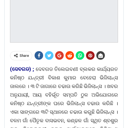
Share
(ଦେବଗଡ) ;
ଦେବଗଡ ତିଲେଇବଣୀ ବ୍ଲକର କାର୍ଯ୍ୟରତ
କନିଷ୍ଠ ଯନ୍ତ୍ରୀ ବିକାଶ କୁମାର ବେହେରା ଭିଜିଲାନ୍ସ
ଜାଲରେ । ୩ ଟି ଜାଗାରେ ଚଢାଉ କରିଛି ଭିଜିଲାନ୍ସ । ଖବର
ଅନୁଯାୟୀ, ଆୟ ବହିର୍ଭୂତ ସମ୍ପତି ଠୁଳ ଅଭିଯୋଗରେ
କନିଷ୍ଠ ଯନ୍ତ୍ରୀଙ୍କ ଘରେ ଭିଜିଲାନ୍ସ ଚଢାଉ କରିଛି ।
ଏକା ସାଙ୍ଗରେ ୩ଟି ସ୍ଥାନରେ ଚଢାଉ କରୁଛି ଭିଜିଲାନ୍ସ ।
ବଳମ ଗାଁ ପୈତୃକ ବାସଭବନ, କଣ୍ଢଳ ଗାଁ ସ୍ଥିତ ଶ୍ବଶୁର