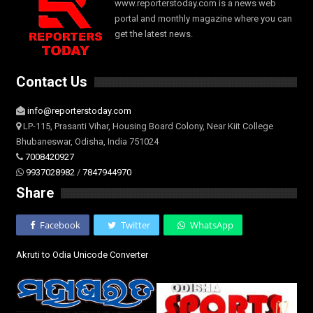
www.reporterstoday.com is a news web
portal and monthly magazine where you can
get the latest news.
Contact Us
info@reporterstoday.com
LP-115, Prasanti Vihar, Housing Board Colony, Near Kiit College
Bhubaneswar, Odisha, India 751024
7008420927
9937028982
/
7847944970
Share
Facebook
Twitter
WhatsApp
Akruti to Odia Unicode Converter