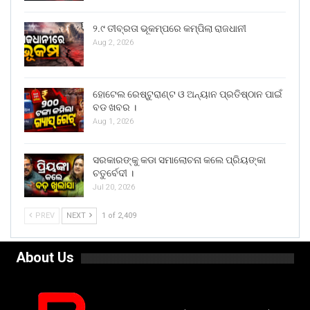
୨.୯ ତୀବ୍ରତା ଭୂକମ୍ପରେ କମ୍ପିଲା ରାଜଧାନୀ
Aug 2, 2026
ହୋଟେଲ ରେଷ୍ଟୁରାଣ୍ଟ ଓ ଅନ୍ୟାନ ପ୍ରତିଷ୍ଠାନ ପାଇଁ
ବଡ ଖବର ।
Aug 1, 2026
ସରକାରଙ୍କୁ କଡା ସମାଲୋଚନା କଲେ ପ୍ରିୟଙ୍କା
ଚତୁର୍ବେଦୀ ।
Jul 20, 2026
PREV
NEXT
1 of 2,409
About Us