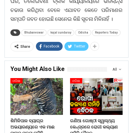
ଘର, ତିଲେଇବଣୀ ବ୍ଲକ କାର୍ୟ୍ୟାଳୟରେ ଭିଜିଲାନ୍ସ
ଚଢାଉ କରିଥିବା ବେଳେ ଏଯାବତ କେତେ ପରିମାଣର
ସମ୍ପତି ଜବତ ହୋଇଛି ସେନେଇ କିଛି ସୂଚନା ମିଳିନାହିଁ ।
Bhubaneswar
kajal sundaray
Odisha
Reporters Today
Facebook
Twitter
Share
You Might Also Like
All
ଓଡିଶା
ଓଡିଶା
ଶିମିଳିପାଳ ବ୍ୟାଘ୍ର
ଗଣିଆ ଗୋଷ୍ଠୀ ସ୍ୱାସ୍ଥ୍ୟ
ଅଭୟାରଣ୍ୟରେ ଏକ ମାଈ
କେନ୍ଦ୍ରରେ ରୋଗୀ କଲ୍ୟାଣ