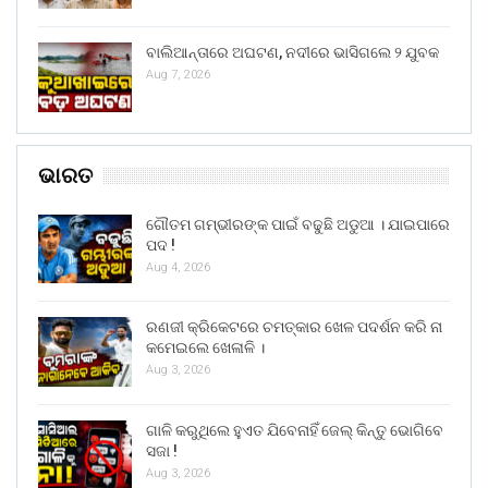
ବାଲିଆନ୍ତାରେ ଅଘଟଣ, ନଦୀରେ ଭାସିଗଲେ ୨ ଯୁବକ
Aug 7, 2026
ଭାରତ
ଗୌତମ ଗମ୍ଭୀରଙ୍କ ପାଇଁ ବଢୁଛି ଅଡୁଆ । ଯାଇପାରେ
ପଦ !
Aug 4, 2026
ରଣଜୀ କ୍ରିକେଟରେ ଚମତ୍କାର ଖେଳ ପଦର୍ଶନ କରି ନା
କମେଇଲେ ଖେଳାଳି ।
Aug 3, 2026
ଗାଳି କରୁଥିଲେ ହୁଏତ ଯିବେନାହିଁ ଜେଲ୍ କିନ୍ତୁ ଭୋଗିବେ
ସଜା !
Aug 3, 2026