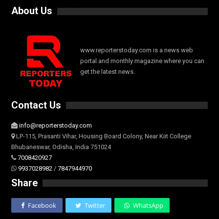
About Us
www.reporterstoday.com is a news web
portal and monthly magazine where you can
get the latest news.
Contact Us
info@reporterstoday.com
LP-115, Prasanti Vihar, Housing Board Colony, Near Kiit College
Bhubaneswar, Odisha, India 751024
7008420927
9937028982
/
7847944970
Share
Facebook
Twitter
WhatsApp