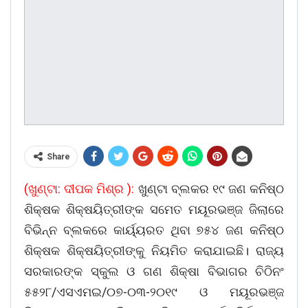
Share
(ଖୁଣ୍ଟା: ଦୀପକ ମିଶ୍ର ):
ଖୁଣ୍ଟା ବ୍ଲକର ୧୯ ଜଣ କନିଷ୍ଠ
ଶିକ୍ଷକ ଶିକ୍ଷୟିତ୍ରୀଙ୍କ ସମେତ ମୟୂରଭଞ୍ଜ ଜିଲାରେ
ବିଭିନ୍ନ ବ୍ଲକରେ କାର୍ୟ୍ୟରତ ଥିବା ୭୫୪ ଜଣ କନିଷ୍ଠ
ଶିକ୍ଷକ ଶିକ୍ଷୟିତ୍ରୀଙ୍କୁ ନିୟମିତ କରାଯାଇଛି। ରାଜ୍ୟ
ସରକାରଙ୍କ ସ୍କୁଲ ଓ ଗଣ ଶିକ୍ଷା ବିଭାଗର ଚିଠିନଂ
୫୫୨୮/ଏସଏମଇ/୦୭-୦୩-୨୦୧୯ ଓ ମୟୂରଭଞ୍ଜ