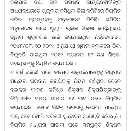
ଜିଲାପାଳ ତଥା ଜିଲା ପରିଷଦ କାର୍ୟ୍ୟନିର୍ବାହୀଙ୍କ
ଅଧ୍ୟକ୍ଷତାରେ ଗୁରୁବାର ବସିଥିବା ଜିଲା କମିଟିରେ ନିୟମିତ
କରିବା ପ୍ରସ୍ତାବକୁ ଅନୁମୋଦନ ମିଳିଛି। କମିଟିର
ଅନୁମୋଦନ ପରେ ଖୁଣ୍ଟା ବ୍ଲକ ଶିକ୍ଷା କାର୍ୟ୍ୟାଳୟ
ଦ୍ୱାରା ଶୁକ୍ରବାର ଜାରି କରାଯାଇଥିବା ନିର୍ଦ୍ଦେଶନାମା
୧୦୪୮/୦୩-୧୦-୨୦୧୯ ଅନୁଯାୟୀ ଖୁଣ୍ଟା ବ୍ଲକରେ ଠିକା
ନିଯୁକ୍ତି ପାଇଥିବା ୨୦୧୨ ବ୍ୟାଚର ୧୯ ଜଣ ଶିକ୍ଷା
ସହାୟକଙ୍କୁ ନିୟମିତ କରାଯାଇଛି।
୬ ବର୍ଷ ଚାକିରୀ ପରେ କନିଷ୍ଠ ଶିକ୍ଷକମାନଙ୍କୁ ନିୟମିତ
ମାନ୍ୟତା ପ୍ରଦାନ କରାଯିବାକୁ ନିୟମ ରହିଥିବା ବେଳେ
ବ୍ଲକର ୧୯ଜଣ କନିଷ୍ଠ ଶିକ୍ଷକ ଶିକ୍ଷୟିତ୍ରୀଙ୍କୁ
ନିର୍ଦ୍ଧାରୀତ ସମୟ ସୀମାର ୧୧ ମାସ ପରେ ନିୟମିତ
କରାଯାଇଛି। ତେବେ ପିଛିଲା ତାରିଖରୁ ନିୟମିତ ମାନ୍ୟତା
ଲାଗୁ ହେବ ବୋଲି ଏବିଇଓ ବୃନ୍ଦାବନ ମାରାଣ୍ଡି କହିଛନ୍ତି।
ନିୟମିତ ମାନ୍ୟତା ପାଇବା ପରେ ସମ୍ପୃକ୍ତ ଶିକ୍ଷକ