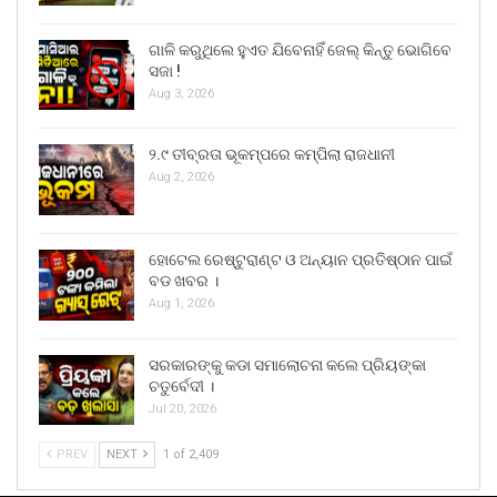
ଗାଳି କରୁଥିଲେ ହୁଏତ ଯିବେନାହିଁ ଜେଲ୍ କିନ୍ତୁ ଭୋଗିବେ
ସଜା !
Aug 3, 2026
୨.୯ ତୀବ୍ରତା ଭୂକମ୍ପରେ କମ୍ପିଲା ରାଜଧାନୀ
Aug 2, 2026
ହୋଟେଲ ରେଷ୍ଟୁରାଣ୍ଟ ଓ ଅନ୍ୟାନ ପ୍ରତିଷ୍ଠାନ ପାଇଁ
ବଡ ଖବର ।
Aug 1, 2026
ସରକାରଙ୍କୁ କଡା ସମାଲୋଚନା କଲେ ପ୍ରିୟଙ୍କା
ଚତୁର୍ବେଦୀ ।
Jul 20, 2026
PREV
NEXT
1 of 2,409