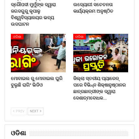
ଦ୍ରୌପଦୀ ମୁର୍ମୁଙ୍କ ଦ୍ୱାରା
ଉଦ୍ୟୋଗୀ ସଚେତନତା
ଜଗଦଗୁରୁ କୃପାଳୁ
କାର୍ଯ୍ୟକ୍ରମ ଅନୁଷ୍ଠିତ
ବିଶ୍ୱବିଦ୍ୟାଳୟର ଭବ୍ୟ
ଉଦଘାଟନ
ଓଡିଶା
ଓଡିଶା
ମୋବାଇଲ ରୁ ମୋବାଇଲ ଘୁରି
ଜିଲ୍ଲା ସ୍ତରୀୟ ପ୍ୟାରେଡ୍
ବୁଲୁଛି ରାଗିଂ ଭିଡିଓ
ପରେ ବିଭିନ୍ନ ଶିକ୍ଷାନୁଷ୍ଠାନର
ଛାତ୍ରଛାତ୍ରୀଙ୍କ ଦ୍ୱାରା
ଦେଶାତ୍ମବୋଧକ…
PREV
NEXT
ଓଡିଶା