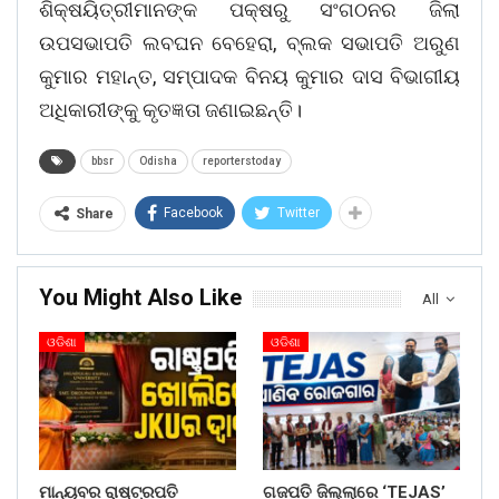
ଶିକ୍ଷୟିତ୍ରୀମାନଙ୍କ ପକ୍ଷରୁ ସଂଗଠନର ଜିଲା
ଉପସଭାପତି ଲବଘନ ବେହେରା, ବ୍ଲକ ସଭାପତି ଅରୁଣ
କୁମାର ମହାନ୍ତ, ସମ୍ପାଦକ ବିନୟ କୁମାର ଦାସ ବିଭାଗୀୟ
ଅଧିକାରୀଙ୍କୁ କୃତଜ୍ଞତା ଜଣାଇଛନ୍ତି।
bbsr
Odisha
reporterstoday
Facebook
Twitter
Share
You Might Also Like
All
ଓଡିଶା
ଓଡିଶା
ମାନ୍ୟବର ରାଷ୍ଟ୍ରପତି
ଗଜପତି ଜିଲ୍ଲାରେ ‘TEJAS’