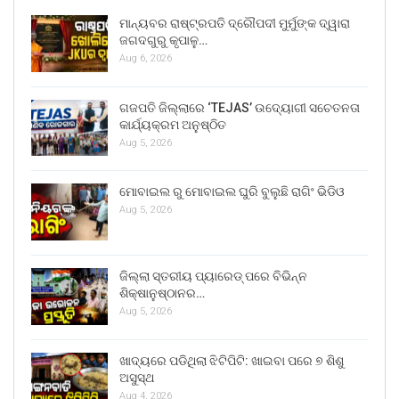
ମାନ୍ୟବର ରାଷ୍ଟ୍ରପତି ଦ୍ରୌପଦୀ ମୁର୍ମୁଙ୍କ ଦ୍ୱାରା
ଜଗଦଗୁରୁ କୃପାଳୁ…
Aug 6, 2026
ଗଜପତି ଜିଲ୍ଲାରେ ‘TEJAS’ ଉଦ୍ୟୋଗୀ ସଚେତନତା
କାର୍ଯ୍ୟକ୍ରମ ଅନୁଷ୍ଠିତ
Aug 5, 2026
ମୋବାଇଲ ରୁ ମୋବାଇଲ ଘୁରି ବୁଲୁଛି ରାଗିଂ ଭିଡିଓ
Aug 5, 2026
ଜିଲ୍ଲା ସ୍ତରୀୟ ପ୍ୟାରେଡ୍ ପରେ ବିଭିନ୍ନ
ଶିକ୍ଷାନୁଷ୍ଠାନର…
Aug 5, 2026
ଖାଦ୍ୟରେ ପଡିଥିଲା ଝିଟିପିଟି: ଖାଇବା ପରେ ୭ ଶିଶୁ
ଅସୁସ୍ଥ
Aug 4, 2026