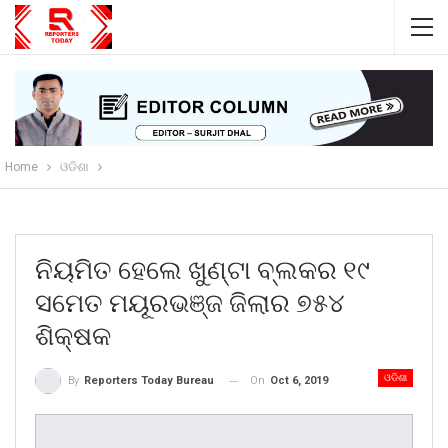
Home
ଓଡିଶା
ନିୟମିତ ହେଲେ ଖୁଣ୍ଟା ବ୍ଲକର ୧୯
ସମେତ ମୟୂରଭଞ୍ଜ ଜିଲାର ୭୫୪
ଶିକ୍ଷକ
ଓଡିଶା
On
Oct 6, 2019
By
Reporters Today Bureau