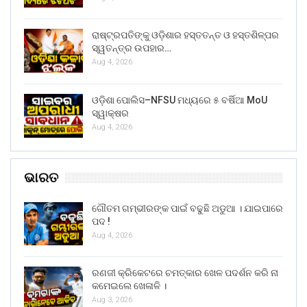
ରାଷ୍ଟ୍ରପତିଙ୍କୁ ଓଡ଼ିଶାର ହସ୍ତତନ୍ତ ଓ ହସ୍ତଶିଳ୍ପର
ସ୍ୱତନ୍ତ୍ର ଉପହାର…
Aug 4, 2026
ଓଡ଼ିଶା ପୋଲିସ–NFSU ମଧ୍ୟରେ ୫ ବର୍ଷିଆ MoU
ସ୍ୱାକ୍ଷର
Aug 4, 2026
ଭାରତ
ଗୌତମ ଗମ୍ଭୀରଙ୍କ ପାଇଁ ବଢୁଛି ଅଡୁଆ । ଯାଇପାରେ
ପଦ !
Aug 4, 2026
ରଣଜୀ କ୍ରିକେଟରେ ଚମତ୍କାର ଖେଳ ପଦର୍ଶନ କରି ନା
କମେଇଲେ ଖେଳାଳି ।
Aug 3, 2026