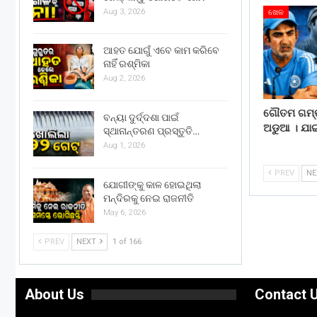
Aug 3, 2026
ଖେଳ
ଆହତ ଯୋଗୁଁ ଏବେ କାମ କରିବେ
ନାହିଁ ରଶ୍ମିକା
Aug 2, 2026
ଗୌତମ ଗମ୍ଭୀ
ବନ୍ୟା ଦୁର୍ଦ୍ଦଶା ପାଇଁ
ଅଡୁଆ । ଯା
ସ୍ଥାନାନ୍ତରଣ ପ୍ରସ୍ତୁତି…
Aug 1, 2026
PREV
N
ଯୋଗୀଙ୍କୁ କାଳ ହୋଇଥିଲା
ମନ୍ଦିରକୁ ନେଇ ରାଜନୀତି
May 6, 2026
PREV
NEXT
1 of 166
About Us
Contact 