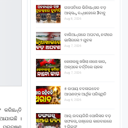
ଗଜପତିରେ ଭିଜିଲାନ୍ସର ବଡ଼
ଆକ୍ସନ୍, ବନ୍ଧାହେଲେ 3ବାବୁ
Aug 8, 2026
ବାଲିଆନ୍ତାରେ ଅଘଟଣ, ନଦୀରେ
ଭାସିଗଲେ ୨ ଯୁବକ
Aug 7, 2026
କେନାଲକୁ ଖସିଲା ନାନୋ କାର,
ଅଳ୍ପକେ ବର୍ତ୍ତିଲେ ଚାଳକ
Aug 7, 2026
୫ ଉପାୟ ବଦଳାଇଦେବ
ଆପଣଙ୍କ ଆର୍ଥିକ ପରିସ୍ଥିତି
Aug 6, 2026
 କରିଛନ୍ତି
ଆର୍.ଉଦୟଗିରି ପୋଲିସର ବଡ଼
ଦିଆଯାଇଛି ।
ସଫଳତା, ଗଞ୍ଜେଇ କାରବାରରେ
ୁ ପ୍ରଦୂଷଣ
୨ ଗିରଫ