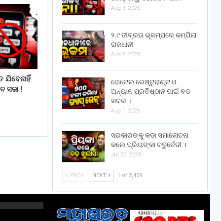
Aug 3, 2026
୨.୯ ତୀବ୍ରତା ଭୂକମ୍ପରେ କମ୍ପିଲା
ରାଜଧାନୀ
Aug 2, 2026
 ଯିବେନାହିଁ
ହୋଟେଲ ରେଷ୍ଟୁରାଣ୍ଟ ଓ
େ ସଜା !
ଅନ୍ୟାନ ପ୍ରତିଷ୍ଠାନ ପାଇଁ ବଡ
ଖବର ।
Aug 1, 2026
ସରକାରଙ୍କୁ କଡା ସମାଲୋଚନା
କଲେ ପ୍ରିୟଙ୍କା ଚତୁର୍ବେଦୀ ।
Jul 20, 2026
PREV
NEXT
1 of 2,409