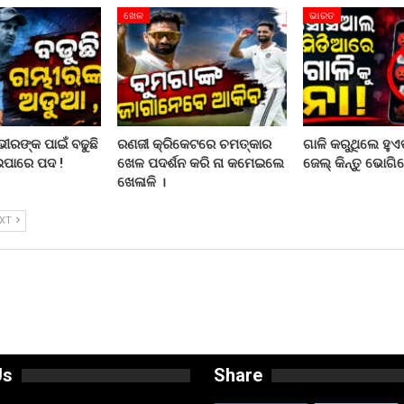
ଖେଳ
ଭାରତ
ରଙ୍କ ପାଇଁ ବଢୁଛି
ରଣଜୀ କ୍ରିକେଟରେ ଚମତ୍କାର
ଗାଳି କରୁଥିଲେ ହୁଏତ
ଇପାରେ ପଦ !
ଖେଳ ପଦର୍ଶନ କରି ନା କମେଇଲେ
ଜେଲ୍ କିନ୍ତୁ ଭୋଗିବ
ଖେଳାଳି ।
EXT
Us
Share