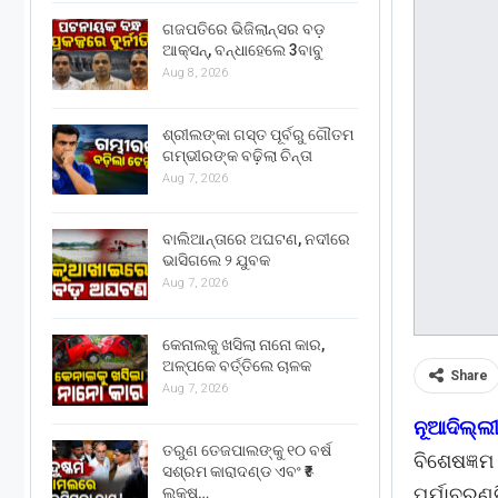
ଗଜପତିରେ ଭିଜିଲାନ୍ସର ବଡ଼
ଆକ୍ସନ୍, ବନ୍ଧାହେଲେ 3ବାବୁ
Aug 8, 2026
ଶ୍ରୀଲଙ୍କା ଗସ୍ତ ପୂର୍ବରୁ ଗୌତମ
ଗମ୍ଭୀରଙ୍କ ବଢ଼ିଲା ଚିନ୍ତା
Aug 7, 2026
ବାଲିଆନ୍ତାରେ ଅଘଟଣ, ନଦୀରେ
ଭାସିଗଲେ ୨ ଯୁବକ
Aug 7, 2026
କେନାଲକୁ ଖସିଲା ନାନୋ କାର,
ଅଳ୍ପକେ ବର୍ତ୍ତିଲେ ଚାଳକ
Share
Aug 7, 2026
ନୂଆଦିଲ୍ଲୀ
ତରୁଣ ତେଜପାଲଙ୍କୁ ୧୦ ବର୍ଷ
ବିଶେଷଜ୍ଞମ
ସଶ୍ରମ କାରାଦଣ୍ଡ ଏବଂ ₹୫
ପର୍ଯାବରଣ
ଲକ୍ଷ…