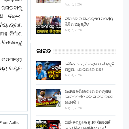
Aug 6, 2026
ି ଜଳାଇବାକୁ
ି । ଦିଲ୍ଲୀ
ଭୀମ ଭୋଇ ଭିନ୍ନକ୍ଷମ ସାମର୍ଥ୍ୟ
ଶିବିର ଅନୁଷ୍ଠିତ
ନିୟନ୍ତ୍ରଣ
Aug 6, 2026
ହ ନିର୍ମାଣ
ବିମଳେନ୍ଦୁ
ଭାରତ
ତାପମାତ୍ରା
ଗୌତମ ଗମ୍ଭୀରଙ୍କ ପାଇଁ ବଢୁଛି
ଧ୍ୟ ବାୟୁର
ଅଡୁଆ । ଯାଇପାରେ ପଦ !
Aug 4, 2026
ରଣଜୀ କ୍ରିକେଟରେ ଚମତ୍କାର
ଖେଳ ପଦର୍ଶନ କରି ନା କମେଇଲେ
ଖେଳାଳି ।
Aug 3, 2026
ଗାଳି କରୁଥିଲେ ହୁଏତ ଯିବେନାହିଁ
From Author
ଜେଲ୍ କିନ୍ତୁ ଭୋଗିବେ ସଜା !