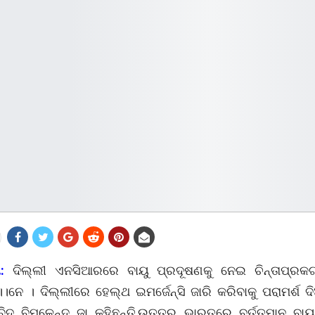
:
ଦିଲ୍ଲୀ ଏନସିଆରରେ ବାୟୁ ପ୍ରଦୂଷଣକୁ ନେଇ ଚିନ୍ତାପ୍ରକଟ
।।ନେ । ଦିଲ୍ଲୀରେ ହେଲ୍ଥ ଇମର୍ଜେନ୍ସି ଜାରି କରିବାକୁ ପରାମର୍ଶ 
ବିଦ ବିମଳେନ୍ଦୁ ଜା କହିଛନ୍ତି,ଉତ୍ତର ଭାରତରେ ବର୍ତ୍ତମାନ ବାୟ