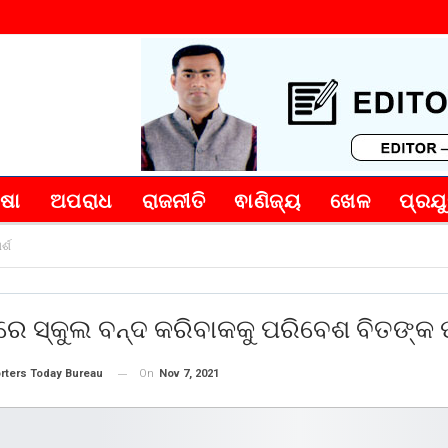
୍ଷା
ଅପରାଧ
ରାଜନୀତି
ଵାଣିଜ୍ୟ
ଖେଳ
ପ୍ରଯୁ
୍ଶ
ରେ ସ୍କୁଲ ବନ୍ଦ କରିବାକକୁ ପରିବେଶ ବିତଙ୍କ ପ
On
Nov 7, 2021
rters Today Bureau