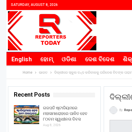
SATURDAY, AUGUST 8, 2026
English
ହୋମ୍
ଓଡିଶା
ଦେଶ ବିଦେଶ
ଶିକ
Home
ଭାରତ
ଦିଲ୍ଲୀରେ ସ୍କୁଲ ବନ୍ଦ କରିବାକକୁ ପରିବେଶ ବିତଙ୍କ ପରାମର
Recent Posts
ଦିଲ୍ଲୀ
ଗଜପତି ଷ୍ଟାଡିୟମରେ
By
Repo
ମହାସମାରୋହରେ ପାଳିତ ହେବ
୮୦ତମ ସ୍ୱାଧୀନତା ଦିବସ
Aug 8, 2026