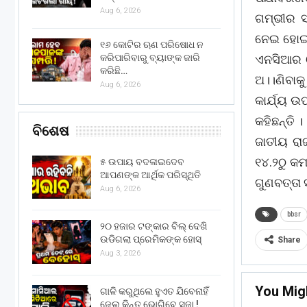
Aug 6, 2026
ଗମ୍ଭୀର ସ୍
ନେଇ ହୋଇଛି
୧୬ କୋଟିର ଋଣ ପରିଷୋଧ ନ
କରିପାରିବାରୁ ବ୍ୟାଙ୍କ ଜାରି
ଏନସିଆର ଓ
କରିଛି…
ଅ।।ଣିବାକ
Aug 6, 2026
କାର୍ଯ୍ୟ 
କହିଛନ୍ତି ।
ବିଶେଷ
ଜାତୀୟ ରା
୧୪.୨ଠୁ କ
୫ ଉପାୟ ବଦଳାଇଦେବ
ଆପଣଙ୍କ ଆର୍ଥିକ ପରିସ୍ଥିତି
ଗୁଣବତ୍ତା 
Aug 6, 2026
bbsr
୨୦ ହଜାର ଟଙ୍କାର ବିଲ୍ ଦେଖି
ଉଡିଗଲା ପ୍ରେମିକଙ୍କ ହୋସ୍
Share
Aug 3, 2026
You Mig
ଗାଳି କରୁଥିଲେ ହୁଏତ ଯିବେନାହିଁ
ଜେଲ୍ କିନ୍ତୁ ଭୋଗିବେ ସଜା !