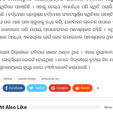
ଥିତିରେ ପହଞ୍ଚିଛି । ଏହାକୁ ହେଲ୍ଥ ଏମର୍ଜେନ୍ସ ପରି ସ୍ଥିତି ପରାଲ
 । ବର୍ତ୍ତମାନ ପ୍ରଦୂଷଣ ବର୍ତ୍ତମାନ ସଂକଟପୂର୍ଣ୍ଣ ସ୍ଥିତିରେ ପହଞ୍ଚିଛ
 ତାର ଆଖ ପାଖ ସ୍କୁଲକୁ ବନ୍ଦ କରି, ଯାନବାହନ ଚାଳଚଳ ଉପରେ 
ୁ ଲକଡାଉନ ପରି ଉପାୟ ଆପଣେଇବାର ଆବଶ୍ୟକତା ରହିଛି । ଏଥିସ
ଉପରେ ଆସନ୍ତା ଏକସପ୍ତାହ ପାଇଁ ରୋକ ଲଗାଇବାର ଆବଶ୍ୟକତା ଥିବା 
ଜଧାନୀ ଦିଲ୍ଲୀରେ ରବିବାର ସକାଳ ଥଣ୍ଡା ଥିଲା । ଏହାର ନ୍ୟୁନତମ 
ମ ସେଲ୍ସିୟସ ରେକର୍ଡ ହୋଇଥିଲା । ତେବେ ଦିଲ୍ଲୀରେ ତୃତୀୟ ଦିନ ମ
ସୂଚକାଙ୍କରେ ବୃଦ୍ଧି ହୋଇ ୪୩୩ ରେକର୍ଡ କରାଯାଇଛି ।
Odisha
reporterstoday
shilasmita ray
Facebook
Twitter
Google+
ReddIt
ht Also Like
More 