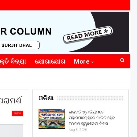
କ୍ତି ବିଦ୍ୟା
ଯୋଗାଯୋଗ
More
ଓଡିଶା
ରାମର୍ଶ
ଗଜପତି ଷ୍ଟାଡିୟମରେ
ଭାରତ
ମହାସମାରୋହରେ ପାଳିତ ହେବ
୮୦ତମ ସ୍ୱାଧୀନତା ଦିବସ
Aug 8, 2026