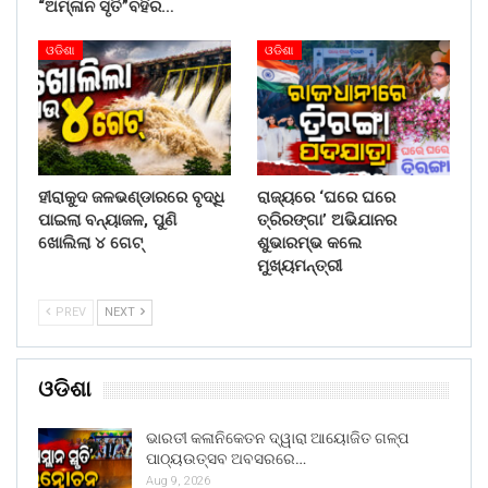
“ଅମ୍ଳାନ ସୃତି”ବହିର…
ଓଡିଶା
ଓଡିଶା
ହୀରାକୁଦ ଜଳଭଣ୍ଡାରରେ ବୃଦ୍ଧି
ରାଜ୍ୟରେ ‘ଘରେ ଘରେ
ପାଇଲା ବନ୍ୟାଜଳ, ପୁଣି
ତ୍ରିରଙ୍ଗା’ ଅଭିଯାନର
ଖୋଲିଲା ୪ ଗେଟ୍
ଶୁଭାରମ୍ଭ କଲେ
ମୁଖ୍ୟମନ୍ତ୍ରୀ
PREV
NEXT
ଓଡିଶା
ଭାରତୀ କଳାନିକେତନ ଦ୍ୱାରା ଆୟୋଜିତ ଗଳ୍ପ
ପାଠ୍ୟଉତ୍ସବ ଅବସରରେ…
Aug 9, 2026