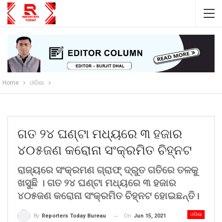
Home
ଓଡିଶା
ଗତ ୨୪ ଘଣ୍ଟା ମଧ୍ୟରେ ୩ ହଜାର
୪୦୫ଜଣ କରୋନା ସଂକ୍ରମିତ ଚିହ୍ନଟ
ରାଜ୍ୟରେ ସଂକ୍ରମଣ ଗ୍ରାଫ୍‌ ଦ୍ରୁତ ଗତିରେ ତଳକୁ
ଖସୁଛି । ଗତ ୨୪ ଘଣ୍ଟା ମଧ୍ୟରେ ୩ ହଜାର
୪୦୫ଜଣ କରୋନା ସଂକ୍ରମିତ ଚିହ୍ନଟ ହୋଇଛନ୍ତି।
ଓଡିଶା
On
Jun 15, 2021
By
Reporters Today Bureau