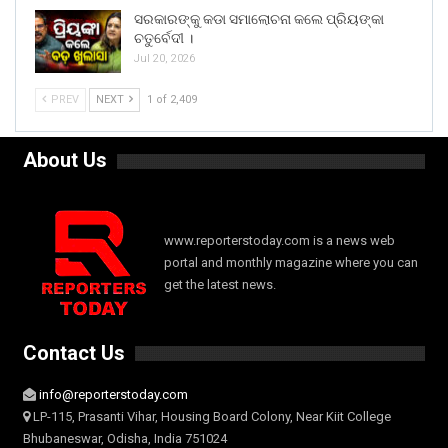
ସରକାରଙ୍କୁ କଡା ସମାଲୋଚନା କଲେ ପ୍ରିୟଙ୍କା
ଚତୁର୍ବେଦୀ ।
Jul 20, 2026
PREV
NEXT
1 of 2,409
About Us
www.reporterstoday.com is a news web
portal and monthly magazine where you can
get the latest news.
Contact Us
info@reporterstoday.com
LP-115, Prasanti Vihar, Housing Board Colony, Near Kiit College
Bhubaneswar, Odisha, India 751024