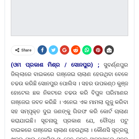
Share
(ଓମ ପ୍ରକାଶ ମିଶ୍ର / ସୋନପୁର) ;
ସୁବର୍ଣ୍ଣପୁର
ଜିଲ୍ଲାରେ ବାଇକରେ ଗଞ୍ଜେଇ ଚାଲାଣ ହେଉଥିବା ବେଳେ
ଚଢଉ କରିଛି ସୋନପୁର ପୋଲିସ । ସହର ଉପକଣ୍ଠ କୁଞ୍ଜ
ହୋଟେଲ ଛକ ନିକଟରେ ଚଢଉ କରି ବିପୁଳ ପରିମାଣର
ଗଞ୍ଜେଇ ଜବତ କରିଛି । ଏନେଇ ଏକ ମାମଲା ରୁଜୁ କରିବା
ସହ ସମ୍ପୃକ୍ତ ଦୁଇ ଜଣଙ୍କୁ ଗିରଫ କରି କୋର୍ଟ ଚାଲାଣ
କରାଯାଇଛି। ସୂଚନାରୁ ପ୍ରକାଶ ଯେ, ବୌଦ୍ଧ ପଟୁ
ବାଇକରେ ଗଞ୍ଜେଇ ଚାଲାଣ ହେଉଥିଲା । କୌଣସି ସୂତ୍ରରୁ