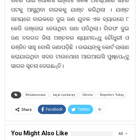
ଖବର ପାଇ ପୋଲିସ ସନ୍ଦେହ ଜନକ ଅବସ୍ଥାରେ ସହର
ପଟକୁ ଆସୁଥିବା ବାଇକକୁ ଯାଞ୍ଚ କରିଥିଲା । ଯାଞ୍ଚ
ସମୟରେ ବାଇକରେ ଦୁଇ ଜଣ ଯୁବକ ଏକ ବ୍ୟାଗରେ ୮
କେଜି ଗଞ୍ଜେଇ ନେଉଥିବା ଜଣା ପଡିଥିଲା। ଗିରଫ ଦୁଇ
ଜଣ ବରଗଡ ଜିଲା ଅଞ୍ଚଳର ଶ୍ୟାମବନ୍ଧୁ ଚୌଧୁରୀ ଓ
ରଞ୍ଜିତ ସାହୁ ବୋଲି ଜଣାପଡ଼ିଛି । ଉଭୟଙ୍କୁ କୋର୍ଟ ଚାଲାଣ
କରାଯାଇଥିବା ସଦର ଟାଉନଥାନା ଆଇଆଇସି ପୁଷ୍ପେନ୍ଦୁ
ସାଗର ସୂଚନା ଦେଇଛନ୍ତି।
Bhubaneswar
kajal sundaray
Odisha
Reporters Today
Facebook
Twitter
Share
You Might Also Like
All