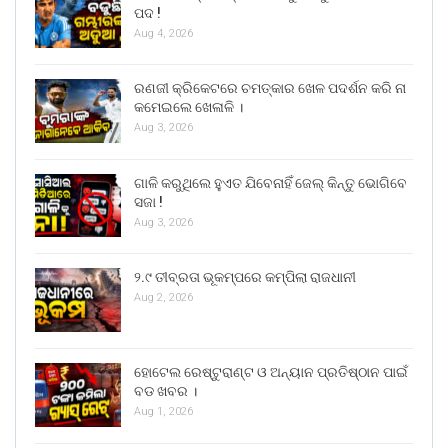
ପଦ !
Aug 4, 2026
ରଣଜୀ କ୍ରିକେଟରେ ଚମତ୍କାର ଖେଳ ପଦର୍ଶନ କରି ନା
କମେଇଲେ ଖେଳାଳି ।
Aug 3, 2026
ଗାଳି କରୁଥିଲେ ହୁଏତ ଯିବେନାହିଁ ଜେଲ୍ କିନ୍ତୁ ଭୋଗିବେ
ସଜା !
Aug 3, 2026
୨.୯ ତୀବ୍ରତା ଭୂକମ୍ପରେ କମ୍ପିଲା ରାଜଧାନୀ
Aug 2, 2026
ହୋଟେଲ ରେଷ୍ଟୁରାଣ୍ଟ ଓ ଅନ୍ୟାନ ପ୍ରତିଷ୍ଠାନ ପାଇଁ
ବଡ ଖବର ।
Aug 1, 2026