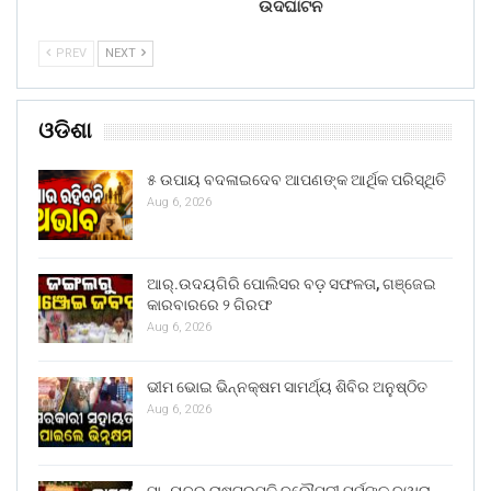
ଉଦଘାଟନ
PREV
NEXT
ଓଡିଶା
୫ ଉପାୟ ବଦଳାଇଦେବ ଆପଣଙ୍କ ଆର୍ଥିକ ପରିସ୍ଥିତି
Aug 6, 2026
ଆର୍.ଉଦୟଗିରି ପୋଲିସର ବଡ଼ ସଫଳତା, ଗଞ୍ଜେଇ
କାରବାରରେ ୨ ଗିରଫ
Aug 6, 2026
ଭୀମ ଭୋଇ ଭିନ୍ନକ୍ଷମ ସାମର୍ଥ୍ୟ ଶିବିର ଅନୁଷ୍ଠିତ
Aug 6, 2026