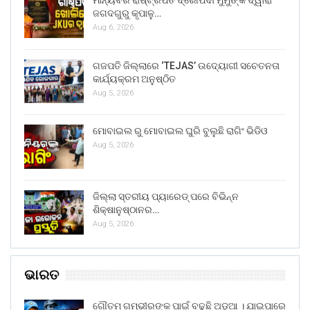
ମାନ୍ୟବର ରାଷ୍ଟ୍ରପତି ଦ୍ରୌପଦୀ ମୁର୍ମୁଙ୍କ ଦ୍ୱାରା
ଜଗଦଗୁରୁ କୃପାଳୁ…
Aug 6, 2026
ଗଜପତି ଜିଲ୍ଲାରେ ‘TEJAS’ ଉଦ୍ୟୋଗୀ ସଚେତନତା
କାର୍ଯ୍ୟକ୍ରମ ଅନୁଷ୍ଠିତ
Aug 5, 2026
ମୋବାଇଲ ରୁ ମୋବାଇଲ ଘୁରି ବୁଲୁଛି ରାଗିଂ ଭିଡିଓ
Aug 5, 2026
ଜିଲ୍ଲା ସ୍ତରୀୟ ପ୍ୟାରେଡ୍ ପରେ ବିଭିନ୍ନ
ଶିକ୍ଷାନୁଷ୍ଠାନର…
Aug 5, 2026
ଭାରତ
ଗୌତମ ଗମ୍ଭୀରଙ୍କ ପାଇଁ ବଢୁଛି ଅଡୁଆ । ଯାଇପାରେ