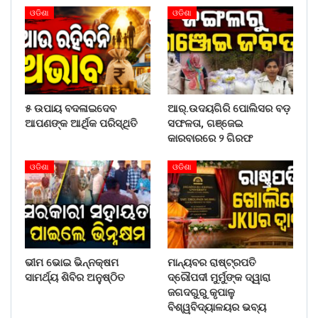
ଓଡିଶା
ଓଡିଶା
୫ ଉପାୟ ବଦଳାଇଦେବ
ଆର୍.ଉଦୟଗିରି ପୋଲିସର ବଡ଼
ଆପଣଙ୍କ ଆର୍ଥିକ ପରିସ୍ଥିତି
ସଫଳତା, ଗଞ୍ଜେଇ
କାରବାରରେ ୨ ଗିରଫ
ଓଡିଶା
ଓଡିଶା
ଭୀମ ଭୋଇ ଭିନ୍ନକ୍ଷମ
ମାନ୍ୟବର ରାଷ୍ଟ୍ରପତି
ସାମର୍ଥ୍ୟ ଶିବିର ଅନୁଷ୍ଠିତ
ଦ୍ରୌପଦୀ ମୁର୍ମୁଙ୍କ ଦ୍ୱାରା
ଜଗଦଗୁରୁ କୃପାଳୁ
ବିଶ୍ୱବିଦ୍ୟାଳୟର ଭବ୍ୟ