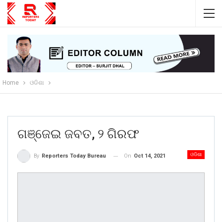
Home
ଓଡିଶା
ଗଞ୍ଜେଇ ଜବତ, ୨ ଗିରଫ
ଓଡିଶା
On
Oct 14, 2021
By
Reporters Today Bureau