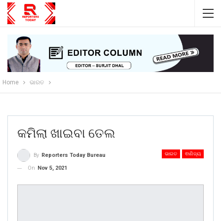
Home
ଭାରତ
କମିଲା ଖାଇବା ତେଲ
ଭାରତ
ଵାଣିଜ୍ୟ
By
Reporters Today Bureau
On
Nov 5, 2021