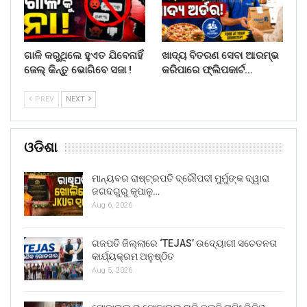
ଗାଳି କରୁଥିଲେ ହୁଏତ ଯିବେନାହିଁ
ଖାଦ୍ୟ ବିତରଣ ସେବା ଆରମ୍ଭ
ଜେଲ୍ କିନ୍ତୁ ଭୋଗିବେ ସଜା !
କରିପାରେ ଫ୍ଲିପକାର୍ଟ…
PREV
NEXT
ଓଡିଶା
ମାନ୍ୟବର ରାଷ୍ଟ୍ରପତି ଦ୍ରୌପଦୀ ମୁର୍ମୁଙ୍କ ଦ୍ୱାରା
ଜଗଦଗୁରୁ କୃପାଳୁ…
Aug 6, 2026
ଗଜପତି ଜିଲ୍ଲାରେ ‘TEJAS’ ଉଦ୍ୟୋଗୀ ସଚେତନତା
କାର୍ଯ୍ୟକ୍ରମ ଅନୁଷ୍ଠିତ
Aug 5, 2026