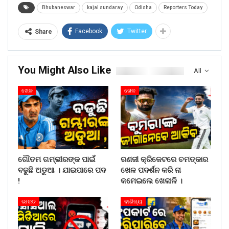
Bhubaneswar
kajal sundaray
Odisha
Reporters Today
Facebook
Twitter
Share
You Might Also Like
All
ଖେଳ
ଖେଳ
ଗୌତମ ଗମ୍ଭୀରଙ୍କ ପାଇଁ
ରଣଜୀ କ୍ରିକେଟରେ ଚମତ୍କାର
ବଢୁଛି ଅଡୁଆ । ଯାଇପାରେ ପଦ
ଖେଳ ପଦର୍ଶନ କରି ନା
!
କମେଇଲେ ଖେଳାଳି ।
ଭାରତ
ଵାଣିଜ୍ୟ