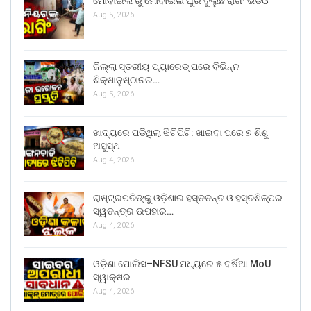
ମୋବାଇଲ ରୁ ମୋବାଇଲ ଘୁରି ବୁଲୁଛି ରାଗିଂ ଭିଡିଓ
Aug 5, 2026
ଜିଲ୍ଲା ସ୍ତରୀୟ ପ୍ୟାରେଡ୍ ପରେ ବିଭିନ୍ନ
ଶିକ୍ଷାନୁଷ୍ଠାନର…
Aug 5, 2026
ଖାଦ୍ୟରେ ପଡିଥିଲା ଝିଟିପିଟି: ଖାଇବା ପରେ ୭ ଶିଶୁ
ଅସୁସ୍ଥ
Aug 4, 2026
ରାଷ୍ଟ୍ରପତିଙ୍କୁ ଓଡ଼ିଶାର ହସ୍ତତନ୍ତ ଓ ହସ୍ତଶିଳ୍ପର
ସ୍ୱତନ୍ତ୍ର ଉପହାର…
Aug 4, 2026
ଓଡ଼ିଶା ପୋଲିସ–NFSU ମଧ୍ୟରେ ୫ ବର୍ଷିଆ MoU
ସ୍ୱାକ୍ଷର
Aug 4, 2026