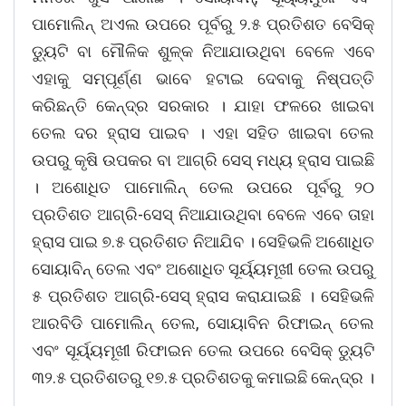
ପାମୋଲିନ୍ ଅଏଲ ଉପରେ ପୂର୍ବରୁ ୨.୫ ପ୍ରତିଶତ ବେସିକ୍
ଡ୍ୟୁଟି ବା ମୌଳିକ ଶୁଳ୍କ ନିଆଯାଉଥିବା ବେଳେ ଏବେ
ଏହାକୁ ସମ୍ପୂର୍ଣ୍ଣ ଭାବେ ହଟାଇ ଦେବାକୁ ନିଷ୍ପତ୍ତି
କରିଛନ୍ତି କେନ୍ଦ୍ର ସରକାର । ଯାହା ଫଳରେ ଖାଇବା
ତେଲ ଦର ହ୍ରାସ ପାଇବ । ଏହା ସହିତ ଖାଇବା ତେଲ
ଉପରୁ କୃଷି ଉପକର ବା ଆଗ୍ରି ସେସ୍ ମଧ୍ୟ ହ୍ରାସ ପାଇଛି
। ଅଶୋଧିତ ପାମୋଲିନ୍ ତେଲ ଉପରେ ପୂର୍ବରୁ ୨୦
ପ୍ରତିଶତ ଆଗ୍ରି-ସେସ୍ ନିଆଯାଉଥିବା ବେଳେ ଏବେ ତାହା
ହ୍ରାସ ପାଇ ୭.୫ ପ୍ରତିଶତ ନିଆଯିବ । ସେହିଭଳି ଅଶୋଧିତ
ସୋୟାବିନ୍ ତେଲ ଏବଂ ଅଶୋଧିତ ସୂର୍ୟ୍ୟମୂଖୀ ତେଲ ଉପରୁ
୫ ପ୍ରତିଶତ ଆଗ୍ରି-ସେସ୍ ହ୍ରାସ କରାଯାଇଛି । ସେହିଭଳି
ଆରବିଡି ପାମୋଲିନ୍ ତେଲ, ସୋୟାବିନ ରିଫାଇନ୍ ତେଲ
ଏବଂ ସୂର୍ୟ୍ୟମୂଖୀ ରିଫାଇନ ତେଲ ଉପରେ ବେସିକ୍ ଡ୍ୟୁଟି
୩୨.୫ ପ୍ରତିଶତରୁ ୧୭.୫ ପ୍ରତିଶତକୁ କମାଇଛି କେନ୍ଦ୍ର ।