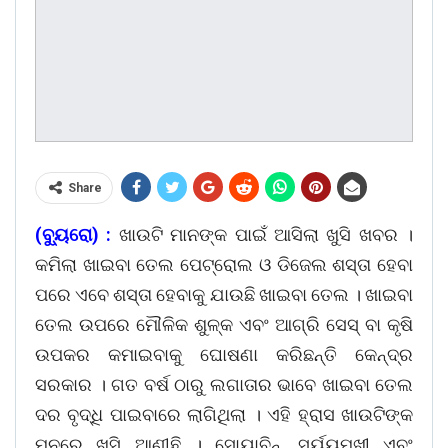
Share
(ବ୍ୟୁରୋ) :
ଖାଉଟି ମାନଙ୍କ ପାଇଁ ଆସିଲା ଖୁସି ଖବର ।
କମିଲା ଖାଇବା ତେଲ ପେଟ୍ରୋଲ ଓ ଡିଜେଲ ଶସ୍ତା ହେବା
ପରେ ଏବେ ଶସ୍ତା ହେବାକୁ ଯାଉଛି ଖାଇବା ତେଲ । ଖାଇବା
ତେଲ ଉପରେ ମୌଳିକ ଶୁଳ୍କ ଏବଂ ଆଗ୍ରି ସେସ୍ ବା କୃଷି
ଉପକର କମାଇବାକୁ ଘୋଷଣା କରିଛନ୍ତି କେନ୍ଦ୍ର
ସରକାର । ଗତ ବର୍ଷ ଠାରୁ ଲଗାତାର ଭାବେ ଖାଇବା ତେଲ
ଦର ବୃଦ୍ଧି ପାଇବାରେ ଲାଗିଥିଲା । ଏହି ହ୍ରାସ ଖାଉଟିଙ୍କ
ମନରେ ଖୁସି ଆଣୀଛି । ସୋୟାବିନ୍, ସୂର୍ୟ୍ୟମୁଖୀ ଏବଂ