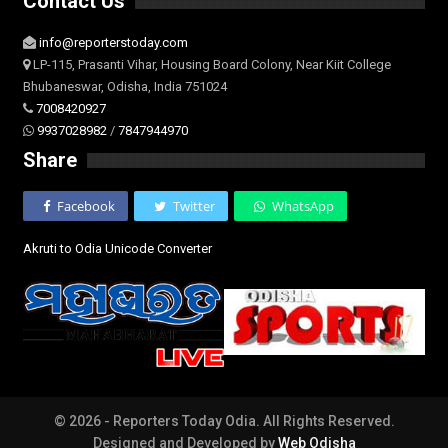
Contact Us
info@reporterstoday.com
LP-115, Prasanti Vihar, Housing Board Colony, Near Kiit College
Bhubaneswar, Odisha, India 751024
7008420927
9937028982
/
7847944970
Share
Facebook
Twitter
WhatsApp
Akruti to Odia Unicode Converter
© 2026 - Reporters Today Odia. All Rights Reserved.
Designed and Developed by
Web Odisha