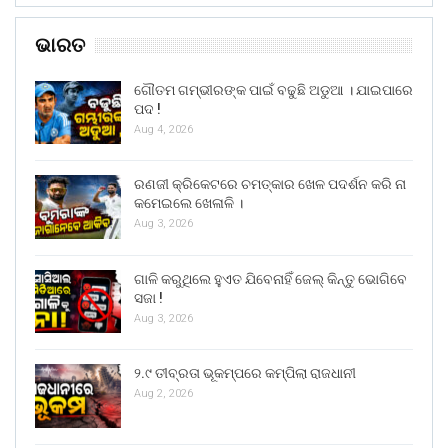
ଭାରତ
ଗୌତମ ଗମ୍ଭୀରଙ୍କ ପାଇଁ ବଢୁଛି ଅଡୁଆ । ଯାଇପାରେ
ପଦ !
Aug 4, 2026
ରଣଜୀ କ୍ରିକେଟରେ ଚମତ୍କାର ଖେଳ ପଦର୍ଶନ କରି ନା
କମେଇଲେ ଖେଳାଳି ।
Aug 3, 2026
ଗାଳି କରୁଥିଲେ ହୁଏତ ଯିବେନାହିଁ ଜେଲ୍ କିନ୍ତୁ ଭୋଗିବେ
ସଜା !
Aug 3, 2026
୨.୯ ତୀବ୍ରତା ଭୂକମ୍ପରେ କମ୍ପିଲା ରାଜଧାନୀ
Aug 2, 2026