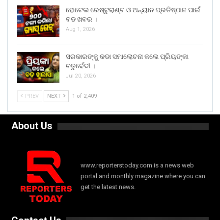
ହୋଟେଲ ରେଷ୍ଟୁରାଣ୍ଟ ଓ ଅନ୍ୟାନ ପ୍ରତିଷ୍ଠାନ ପାଇଁ
ବଡ ଖବର ।
Aug 1, 2026
ସରକାରଙ୍କୁ କଡା ସମାଲୋଚନା କଲେ ପ୍ରିୟଙ୍କା
ଚତୁର୍ବେଦୀ ।
Jul 20, 2026
PREV
NEXT
1 of 2,409
About Us
www.reporterstoday.com is a news web
portal and monthly magazine where you can
get the latest news.