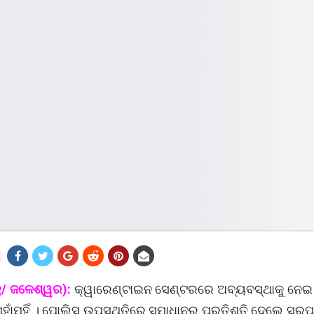
ୁ/ ଜଳେଶ୍ୱର):
କ୍ୱାରେଣ୍ଟାଇନ ସେଣ୍ଟରରେ ଅବ୍ୟବସ୍ଥାକୁ ନେଇ 
ହାଁମୁହିଁ । ପୋଲିସ ଉପସ୍ଥିତିରେ ସମାଧାନର ପ୍ରତିଶୃତି ଦେଲେ ସର