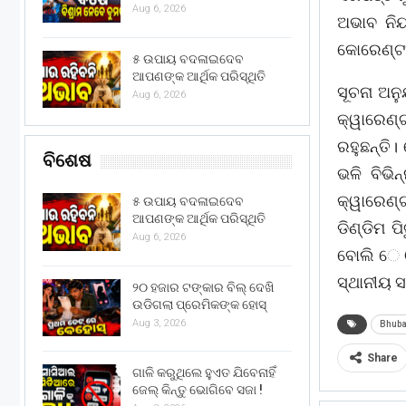
Aug 6, 2026
ଅଭାବ ନିୟ
କୋରେଣ୍ଟ
୫ ଉପାୟ ବଦଳାଇଦେବ
ଆପଣଙ୍କ ଆର୍ଥିକ ପରିସ୍ଥିତି
ସୂଚନା ଅନ
Aug 6, 2026
କ୍ୱାରେଣ୍
ରହୁଛନ୍ତି
ବିଶେଷ
ଭଳି ବିଭି
କ୍ୱାରେଣ୍
୫ ଉପାୟ ବଦଳାଇଦେବ
ଆପଣଙ୍କ ଆର୍ଥିକ ପରିସ୍ଥିତି
ଡିଣ୍ଡିମ ପ
Aug 6, 2026
ବୋଲି େଓ
ସ୍ଥାନୀୟ ସ
୨୦ ହଜାର ଟଙ୍କାର ବିଲ୍ ଦେଖି
ଉଡିଗଲା ପ୍ରେମିକଙ୍କ ହୋସ୍
Aug 3, 2026
Bhub
Share
ଗାଳି କରୁଥିଲେ ହୁଏତ ଯିବେନାହିଁ
ଜେଲ୍ କିନ୍ତୁ ଭୋଗିବେ ସଜା !