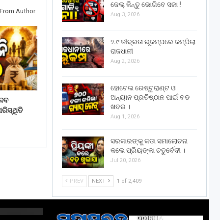
ଜେଲ୍ କିନ୍ତୁ ଭୋଗିବେ ସଜା !
From Author
Aug 3, 2026
୨.୯ ତୀବ୍ରତା ଭୂକମ୍ପରେ କମ୍ପିଲା
ରାଜଧାନୀ
Aug 2, 2026
ହୋଟେଲ ରେଷ୍ଟୁରାଣ୍ଟ ଓ
ଅନ୍ୟାନ ପ୍ରତିଷ୍ଠାନ ପାଇଁ ବଡ
େବ
ଖବର ।
ିସ୍ଥିତି
Aug 1, 2026
ସରକାରଙ୍କୁ କଡା ସମାଲୋଚନା
କଲେ ପ୍ରିୟଙ୍କା ଚତୁର୍ବେଦୀ ।
Jul 20, 2026
PREV
NEXT
1 of 2,409