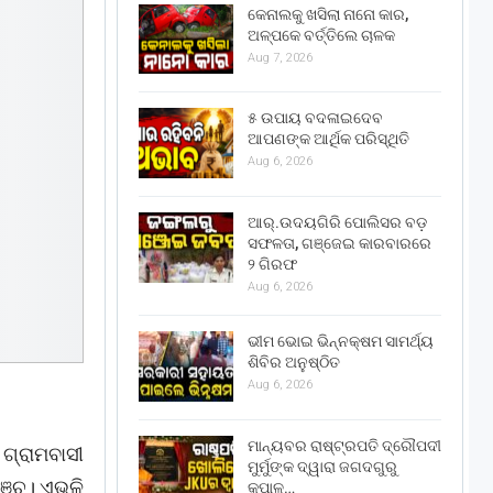
କେନାଲକୁ ଖସିଲା ନାନୋ କାର,
ଅଳ୍ପକେ ବର୍ତ୍ତିଲେ ଚାଳକ
Aug 7, 2026
୫ ଉପାୟ ବଦଳାଇଦେବ
ଆପଣଙ୍କ ଆର୍ଥିକ ପରିସ୍ଥିତି
Aug 6, 2026
ଆର୍.ଉଦୟଗିରି ପୋଲିସର ବଡ଼
ସଫଳତା, ଗଞ୍ଜେଇ କାରବାରରେ
୨ ଗିରଫ
Aug 6, 2026
ଭୀମ ଭୋଇ ଭିନ୍ନକ୍ଷମ ସାମର୍ଥ୍ୟ
ଶିବିର ଅନୁଷ୍ଠିତ
Aug 6, 2026
ମାନ୍ୟବର ରାଷ୍ଟ୍ରପତି ଦ୍ରୌପଦୀ
ଗ୍ରାମବାସୀ
ମୁର୍ମୁଙ୍କ ଦ୍ୱାରା ଜଗଦଗୁରୁ
ପଞ୍ଚ। ଏଭଳି
କୃପାଳୁ…