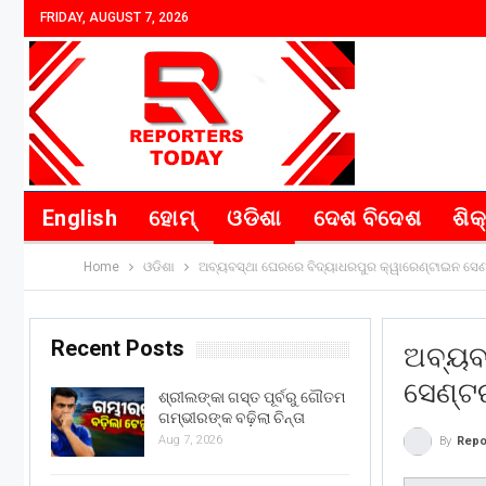
FRIDAY, AUGUST 7, 2026
English
ହୋମ୍
ଓଡିଶା
ଦେଶ ବିଦେଶ
ଶିକ
Home
ଓଡିଶା
ଅବ୍ୟବସ୍ଥା ଘେରରେ ବିଦ୍ୟାଧରପୁର କ୍ୱାରେଣ୍ଟାଇନ ସେ
Recent Posts
ଅବ୍ୟବ
ସେଣ୍ଟ
ଶ୍ରୀଲଙ୍କା ଗସ୍ତ ପୂର୍ବରୁ ଗୌତମ
ଗମ୍ଭୀରଙ୍କ ବଢ଼ିଲା ଚିନ୍ତା
Aug 7, 2026
By
Repo