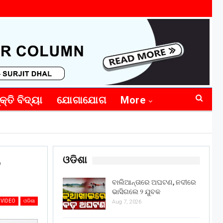
କ୍ତି ବିଦ୍ୟା
ଯୋଗାଯୋଗ
More
ଓଡିଶା
ନ
ବାଲିଆନ୍ତାରେ ଅଘଟଣ, ନଦୀରେ
ଭାସିଗଲେ ୨ ଯୁବକ
VIDEO
ଓଡିଶା
Aug 7, 2026