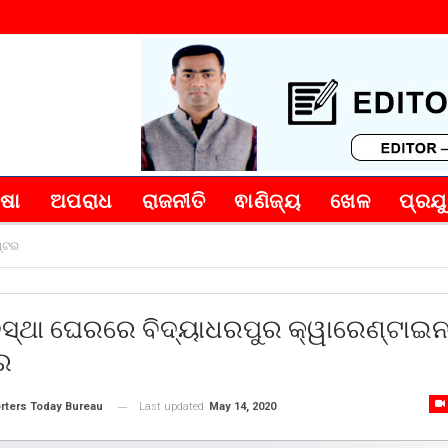
୍ଷା
ଅପରାଧ
ରାଜନୀତି
ଵାଣିଜ୍ୟ
ଖେଳ
ପ୍ରଯୁ
ଣ୍ଟର
ସ୍ଥା ଘେରରେ ବିଦ୍ୟାଧରପୁର କ୍ୱାରେଣ୍ଟାଇ
ର
Last updated
May 14, 2020
rters Today Bureau