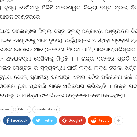
 ଦୃଶ୍ୟ ଦେଖିବାକୁ ମିଳିଛି ବାଲେଶ୍ୱର ଜିଲ୍ଲା ବସ୍ତା ବ୍ଲକ, ଵି
ଆଇନ ସେଣ୍ଟରରେ।
ୁଯାୟୀ ବାଲେଶ୍ଵର ଜିଲ୍ଲା ବସ୍ତା ବ୍ଲକ୍ ପତ୍ରଝଡ଼ା ପଞ୍ଚାୟତର ବି
ଟାଇନ ସେଣ୍ଟରକୁ ଏବେ ତୃତୀୟ ପର୍ୟ୍ୟାୟରେ ଆସିଥିବା ପ୍ରବାଶି ଶ୍
। ତେବେ ସେଠାରେ ଆଲୋକୀକରଣ, ପିଇବା ପାଣି, ପାଇଖାନା,ପରିସ୍କାର 
ନ୍ନ ଅବ୍ୟବସ୍ଥା ଦେଖିବାକୁ ମିଳୁଛି । । ରାଜ୍ୟ ସରକାର ପ୍ରତି 
ଟାଇନ ସେଣ୍ଟର ର ସୁବ୍ୟବସ୍ଥା ପାଇଁ ଲକ୍ଷ ଲକ୍ଷ ଟଙ୍କା ଖର୍ଚ୍ଚ
ିଟୁଥିବା ବେଳେ, ସ୍ଥାନୀୟ ସରପଞ୍ଚ ଏହାର ସଠିକ ପରିଚାଳନା କରି ପା
ଠାରେ ଥିବା ପ୍ରବାସି ମାନେ ଅଭିଯୋଗ କରିଛନ୍ତି । ଉକ୍ତ ଘଟ
ରପଞ୍ଚ ଓ ବାସିନ୍ଦା ଙ୍କ ଭିତରେ ଉତ୍ତେଜନା ଦେଖା ଦେଇଥିଲା।
aneswar
Odisha
reporterstoday
Facebook
Twitter
Google+
ReddIt