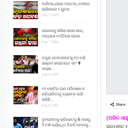
ବାଲିଆନ୍ତାରେ ଅଘଟଣ, ନଦୀରେ
ଭାସିଗଲେ ୨ ଯୁବକ
Aug 7, 2026
କେନାଲକୁ ଖସିଲା ନାନୋ କାର,
ଅଳ୍ପକେ ବର୍ତ୍ତିଲେ ଚାଳକ
Aug 7, 2026
ତରୁଣ ତେଜପାଲଙ୍କୁ ୧୦ ବର୍ଷ
ସଶ୍ରମ କାରାଦଣ୍ଡ ଏବଂ ₹୫
ଲକ୍ଷ…
Aug 6, 2026
୧୬ କୋଟିର ଋଣ ପରିଷୋଧ ନ
କରିପାରିବାରୁ ବ୍ୟାଙ୍କ ଜାରି
କରିଛି…
Share
Aug 6, 2026
(ଅଜିତ ସାହ
ବୁମରାହଙ୍କୁ କ୍ରିକେଟରୁ 6 ମାସରୁ
1 ବର୍ଷ ପର୍ଯ୍ୟନ୍ତ ବିରତି ନେବାକୁ…
ସରପଞ୍ଚ ମୁ