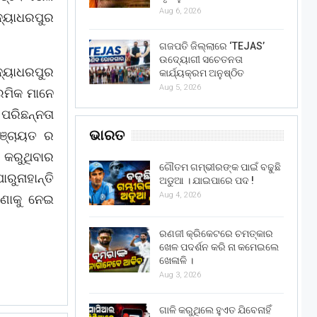
Aug 6, 2026
ଦ୍ୟାଧରପୁର
ଗଜପତି ଜିଲ୍ଲାରେ ‘TEJAS’
ଉଦ୍ୟୋଗୀ ସଚେତନତା
ଦ୍ୟାଧରପୁର
କାର୍ଯ୍ୟକ୍ରମ ଅନୁଷ୍ଠିତ
Aug 5, 2026
ରମିକ ମାନେ
ପରିଛନ୍ନତା
ଭାରତ
ପଞ୍ଚାୟତ ର
 କରୁଥିବାର
ଗୌତମ ଗମ୍ଭୀରଙ୍କ ପାଇଁ ବଢୁଛି
ରୁନାହାନ୍ତି
ଅଡୁଆ । ଯାଇପାରେ ପଦ !
Aug 4, 2026
ଣାକୁ ନେଇ
ରଣଜୀ କ୍ରିକେଟରେ ଚମତ୍କାର
ଖେଳ ପଦର୍ଶନ କରି ନା କମେଇଲେ
ଖେଳାଳି ।
Aug 3, 2026
ଗାଳି କରୁଥିଲେ ହୁଏତ ଯିବେନାହିଁ