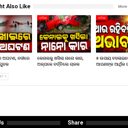
ht Also Like
More 
ଓଡିଶା
ଓଡିଶା
ରେ ଅଘଟଣ, ନଦୀରେ
କେନାଲକୁ ଖସିଲା ନାନୋ କାର,
୫ ଉପାୟ ବଦଳାଇଦ
ଯୁବକ
ଅଳ୍ପକେ ବର୍ତ୍ତିଲେ ଚାଳକ
ଆପଣଙ୍କ ଆର୍ଥିକ ପର
EXT
Us
Share