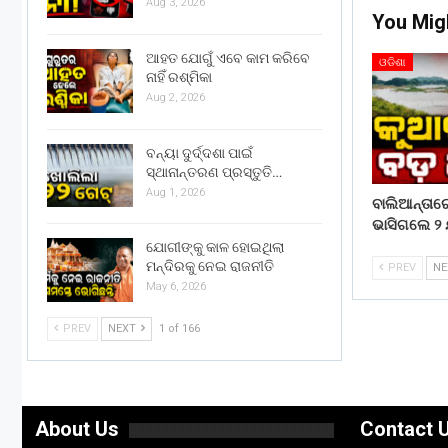
Aug 3, 2026
You Mig
ଆହତ ଯୋଗୁଁ ଏବେ କାମ କରିବେ
ଓଡିଶା
ନାହିଁ ରଶ୍ମିକା
Aug 2, 2026
ବନ୍ୟା ଦୁର୍ଦ୍ଦଶା ପାଇଁ
ସ୍ଥାନାନ୍ତରଣ ପ୍ରସ୍ତୁତି…
Aug 1, 2026
ବାଲିଆନ୍ତା
ଭାସିଗଲେ ୨ 
ଯୋଗୀଙ୍କୁ କାଳ ହୋଇଥିଲା
ମନ୍ଦିରକୁ ନେଇ ରାଜନୀତି
PREV
N
May 6, 2026
PREV
NEXT
1 of 166
About Us
Contact 